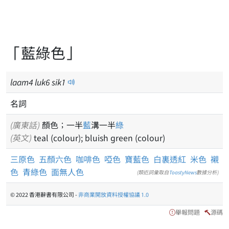
「藍綠色」
laam
4
luk
6
sik
1
名詞
(廣東話)
顏色；一半
藍
溝一半
綠
(英文)
teal (colour); bluish green (colour)
三原色
五顏六色
咖啡色
啞色
寶藍色
白裏透紅
米色
襯
色
青綠色
面無人色
(類近詞彙取自
ToastyNews
數據分析)
© 2022 香港辭書有限公司 -
非商業開放資料授權協議 1.0
舉報問題
源碼