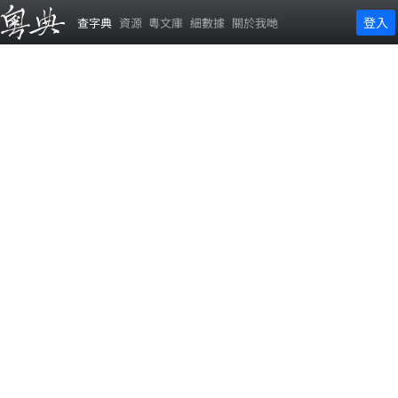
登入
查字典
資源
粵文庫
細數據
關於我哋