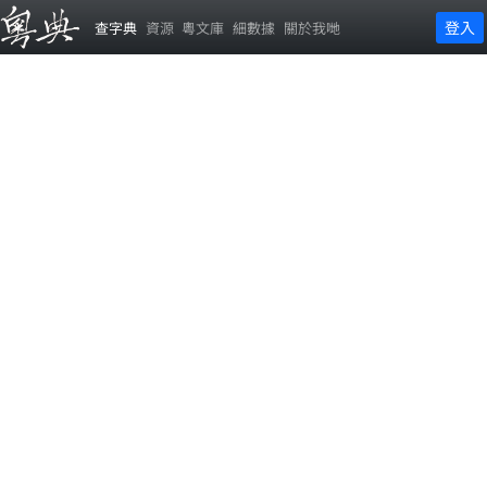
登入
查字典
資源
粵文庫
細數據
關於我哋