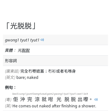
「光脱脱」
gwong
1
tyut
1
tyut
1
異體：
光
脫
脫
形容詞
(廣東話)
完全冇嘢遮蓋；冇衫或者毛喺身
(英文)
bare; naked
例句：
keoi5
cung1
jyun4
loeng4
zau6
gam2
gwong1
tyut1
tyut1
ceot1
lai4
佢
沖
完
涼
就
咁
光
脱
脱
出
嚟
。
(粵)
(英)
He comes out naked after finishing a shower.