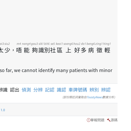
ai3
siu2
m4
nang4
gau3
sik1
bit6
se5
keoi1
soeng6
hou2
do1
beng6
zing1
hing1
太
少
，
唔
能
夠
識
別
社
區
上
好
多
病
徵
輕
s so far, we cannot identify many patients with minor
辨識 認出
偵測
分辨
記認
識認
車牌號碼
辨別
辨認
(部份類近詞彙取自
ToastyNews
數據分析)
.0
舉報問題
源碼