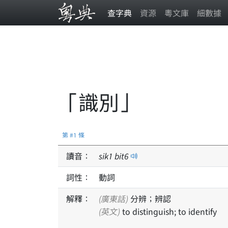
查字典
資源
粵文庫
細數據
「識別」
第 #1 條
讀音：
sik
1
bit
6
詞性：
動詞
解釋：
(廣東話)
分辨；辨認
(英文)
to distinguish; to identify