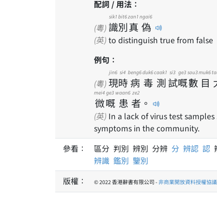
配詞 / 用法：
sik1
bit6
zan1
ngai6
識
別
真
偽
(粵)
(英)
to distinguish true from false
例句：
jin6
si4
beng6
duk6
caak1
si3
ge3
sou3
muk6
ta
現
時
病
毒
測
試
嘅
數
目
(粵)
mei4
ge3
waan6
ze2
微
嘅
患
者
。
(英)
In a lack of virus test sample
symptoms in the community.
參看：
區分 判別 辨別 分辨
分
辨認
認
辨識
鑑別
鑒別
版權：
© 2022 香港辭書有限公司 -
非商業開放資料授權協議 1