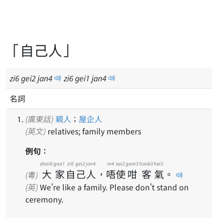
「自己人」
zi
6
gei
2
jan
4
zi
6
gei
1
jan
4
名詞
(廣東話)
親人
；
屋企人
(英文)
relatives; family members
例句：
daai6
gaa1
zi6
gei2
jan4
m4
sai2
gam3
haak3
hei3
大
家
自
己
人
，
唔
使
咁
客
氣
。
(粵)
(英)
We're like a family. Please don't stand on
ceremony.