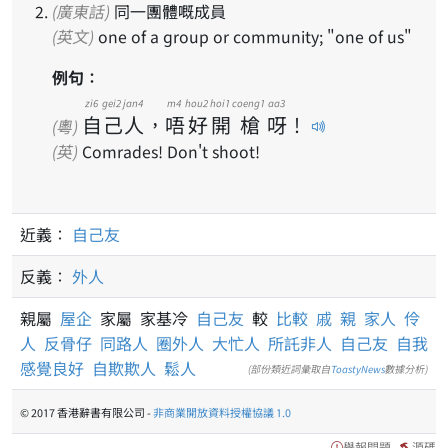
(廣東話)
同一團體嘅成員
(英文)
one of a group or community; "one of us"
例句：
zi6
gei2
jan4
m4
hou2
hoi1
coeng1
aa3
自
己
人
，
唔
好
開
槍
呀
！
(粵)
(英)
Comrades! Don't shoot!
近義：
自己友
反義：
外人
親屬
屋企
家屬 家基冷
自己友
較
比較
戚
親
家人
伶
人
反骨仔
同路人
圈外人
大忙人
所託非人
自己友
自我
感覺良好
自欺欺人
鬆人
(部份類近詞彙取自
ToastyNews
數據分析)
© 2017 香港辭書有限公司 -
非商業開放資料授權協議 1.0
舉報問題
源碼