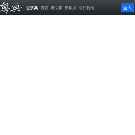
登入
查字典
資源
粵文庫
細數據
關於我哋