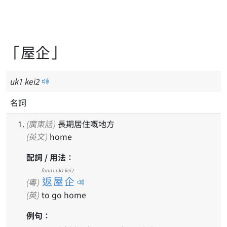
「屋企」
uk
1
kei
2
名詞
(廣東話)
長期居住嘅地方
(英文)
home
配詞 / 用法：
faan1 uk1 kei2
返屋企
(粵)
(英)
to go home
例句：