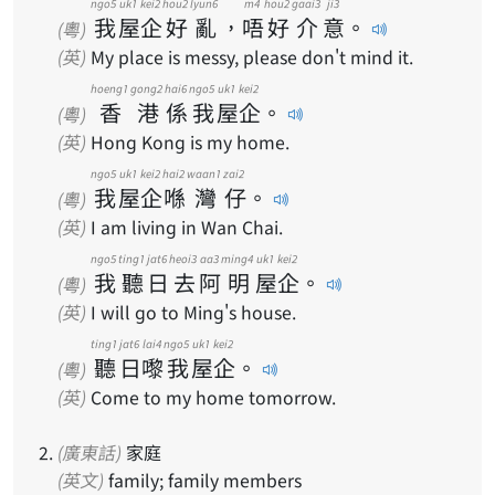
ngo5
uk1
kei2
hou2
lyun6
m4
hou2
gaai3
ji3
我
屋
企
好
亂
，
唔
好
介
意
。
(粵)
(英)
My place is messy, please don't mind it.
hoeng1
gong2
hai6
ngo5
uk1
kei2
香
港
係
我
屋
企
。
(粵)
(英)
Hong Kong is my home.
ngo5
uk1
kei2
hai2
waan1
zai2
我
屋
企
喺
灣
仔
。
(粵)
(英)
I am living in Wan Chai.
ngo5
ting1
jat6
heoi3
aa3
ming4
uk1
kei2
我
聽
日
去
阿
明
屋
企
。
(粵)
(英)
I will go to Ming's house.
ting1
jat6
lai4
ngo5
uk1
kei2
聽
日
嚟
我
屋
企
。
(粵)
(英)
Come to my home tomorrow.
(廣東話)
家庭
(英文)
family; family members