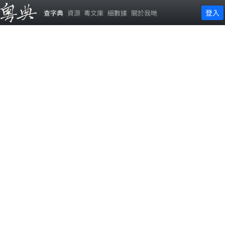
登入
查字典
資源
粵文庫
細數據
關於我哋