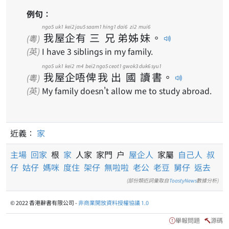
例句：
ngo5
uk1
kei2
jau5
saam1
hing1
dai6
zi2
mui6
我
屋
企
有
三
兄
弟
姊
妹
。
(粵)
(英)
I have 3 siblings in my family.
ngo5
uk1
kei2
m4
bei2
ngo5
ceot1
gwok3
duk6
syu1
我
屋
企
唔
俾
我
出
國
讀
書
。
(粵)
(英)
My family doesn't allow me to study abroad.
近義：
家
主場
回家
根
家
人家 家門 户
屋企人
家屬
自己人
叔
仔
姑仔
媽咪
度住
架仔
無啦啦
老公
老豆
舅仔
返去
(部份類近詞彙取自
ToastyNews
數據分析)
© 2022 香港辭書有限公司 -
非商業開放資料授權協議 1.0
舉報問題
源碼