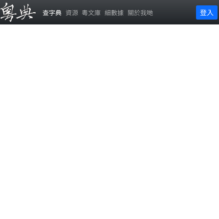
登入
查字典
資源
粵文庫
細數據
關於我哋