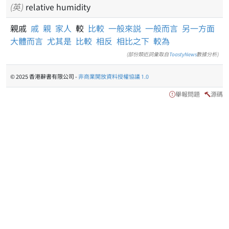
(英)
relative humidity
親戚
戚
親
家人
較
比較
一般來説
一般而言
另一方面
大體而言
尤其是
比較
相反
相比之下
較為
(部份類近詞彙取自
ToastyNews
數據分析)
© 2025 香港辭書有限公司 -
非商業開放資料授權協議 1.0
舉報問題
源碼