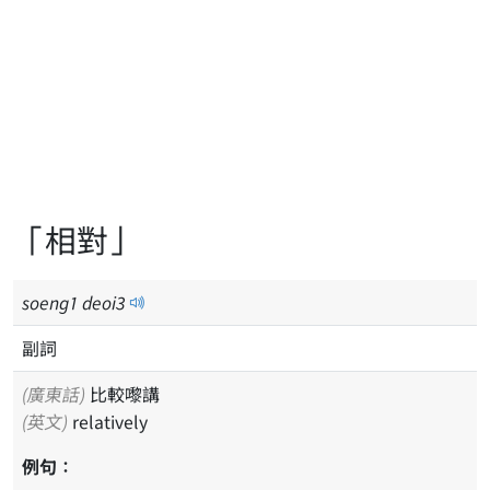
「相對」
soeng
1
deoi
3
副詞
(廣東話)
比較嚟講
(英文)
relatively
例句：