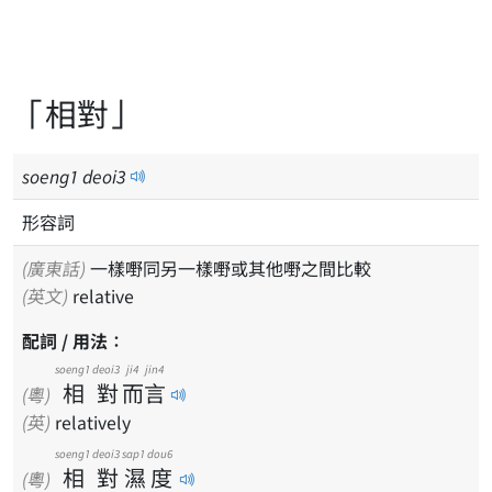
「相對」
soeng
1
deoi
3
形容詞
(廣東話)
一樣嘢同另一樣嘢或其他嘢之間比較
(英文)
relative
配詞 / 用法：
soeng1
deoi3
ji4
jin4
相
對
而
言
(粵)
(英)
relatively
soeng1
deoi3
sap1
dou6
相
對
濕
度
(粵)