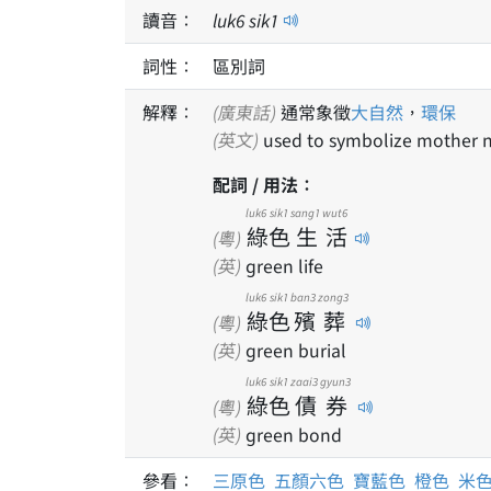
讀音：
luk
6
sik
1
詞性：
區別詞
解釋：
(廣東話)
通常象徵
大自然
，
環保
(英文)
used to symbolize mother n
配詞 / 用法：
luk6
sik1
sang1
wut6
綠
色
生
活
(粵)
(英)
green life
luk6
sik1
ban3
zong3
綠
色
殯
葬
(粵)
(英)
green burial
luk6
sik1
zaai3
gyun3
綠
色
債
券
(粵)
(英)
green bond
參看：
三原色
五顏六色
寶藍色
橙色
米