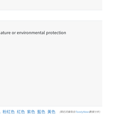
ature or environmental protection
色
粉紅色
紅色
紫色
藍色
黃色
(類近詞彙取自
ToastyNews
數據分析)