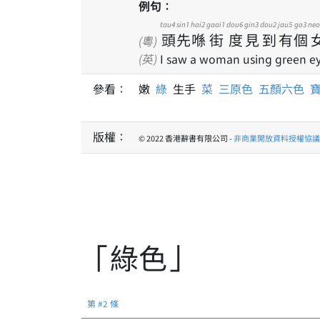
例句：
tau4
sin1
hai2
gaai1
dou6
gin3
dou2
jau5
go3
neo
頭
先
喺
街
度
見
到
有
個
(粵)
(英)
I saw a woman using green eye
參看：
嫩
綠
生手
菜
三原色
五顏六色
版權：
© 2022 香港辭書有限公司 -
非商業開放資料授權協議 1
「綠色」
第 #2 條