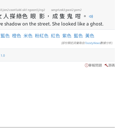
i5
jan2
caa4
luk6
sik1
ngaan5
jing2
seng4
zek3
gwai2
gam2
女
人
搽
綠
色
眼
影
，
成
隻
鬼
咁
。
 shadow on the street. She looked like a ghost.
寶藍色
橙色
米色
粉紅色
紅色
紫色
藍色
黃色
(部份類近詞彙取自
ToastyNews
數據分析)
.0
舉報問題
源碼