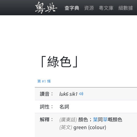
查字典
資源
粵文庫
細數據
「綠色」
第 #1 條
讀音：
luk
6
sik
1
詞性：
名詞
解釋：
(廣東話)
顏色；
葉
同
草
嘅顏色
(英文)
green (colour)