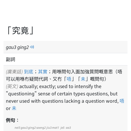
「究竟」
gau
3
ging
2
副詞
(廣東話)
到底
；
其實
；用喺問句入面加強質問嘅意思（唔
可以用喺冇疑問代詞、又冇「
唔
」「
未
」嘅問句）
(英文)
actually; exactly; used to intensify the
"questioning" sense of certain types questions, but
never used with questions lacking a question word,
唔
or
未
例句：
nei5
gau3
ging2
soeng2
jiu3
mat1
je5
aa3