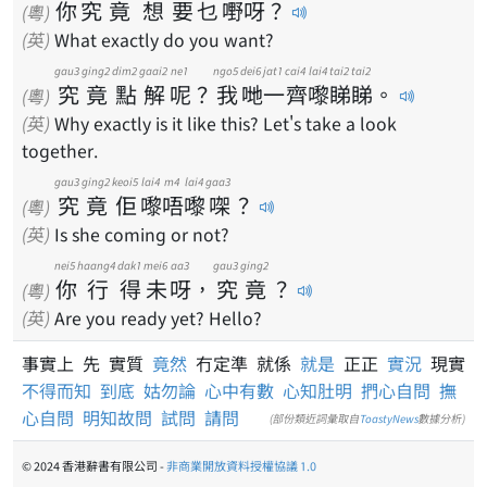
你
究
竟
想
要
乜
嘢
呀
？
(粵)
(英)
What exactly do you want?
gau3
ging2
dim2
gaai2
ne1
ngo5
dei6
jat1
cai4
lai4
tai2
tai2
究
竟
點
解
呢
？
我
哋
一
齊
嚟
睇
睇
。
(粵)
(英)
Why exactly is it like this? Let's take a look
together.
gau3
ging2
keoi5
lai4
m4
lai4
gaa3
究
竟
佢
嚟
唔
嚟
㗎
？
(粵)
(英)
Is she coming or not?
nei5
haang4
dak1
mei6
aa3
gau3
ging2
你
行
得
未
呀
，
究
竟
？
(粵)
(英)
Are you ready yet? Hello?
事實上 先 實質
竟然
冇定準 就係
就是
正正
實況
現實
不得而知
到底
姑勿論
心中有數
心知肚明
捫心自問
撫
心自問
明知故問
試問
請問
(部份類近詞彙取自
ToastyNews
數據分析)
© 2024 香港辭書有限公司 -
非商業開放資料授權協議 1.0