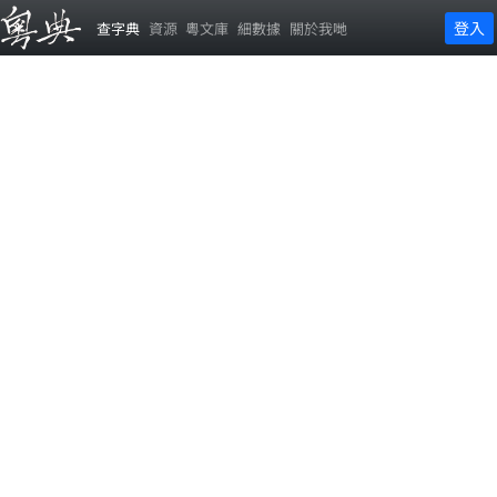
登入
查字典
資源
粵文庫
細數據
關於我哋