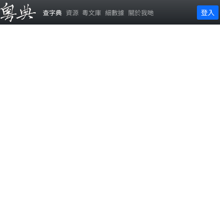
登入
查字典
資源
粵文庫
細數據
關於我哋