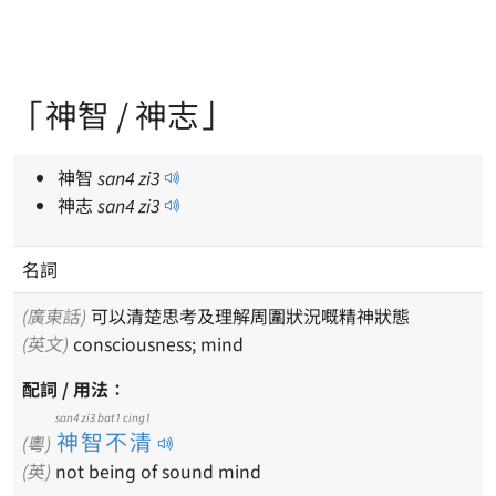
「神智 / 神志」
神智
san
4
zi
3
神志
san
4
zi
3
名詞
(廣東話)
可以清楚思考及理解周圍狀況嘅精神狀態
(英文)
consciousness; mind
配詞 / 用法：
san4 zi3 bat1 cing1
神智不清
(粵)
(英)
not being of sound mind