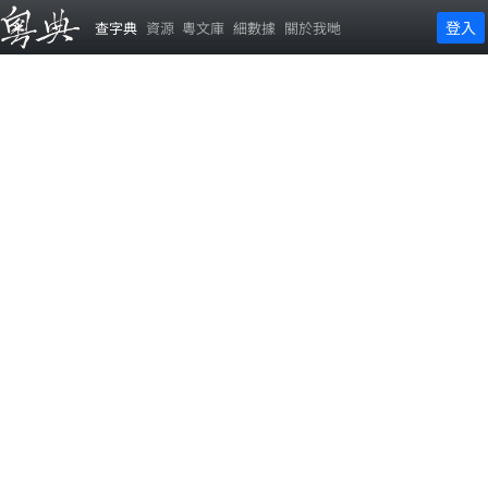
登入
查字典
資源
粵文庫
細數據
關於我哋