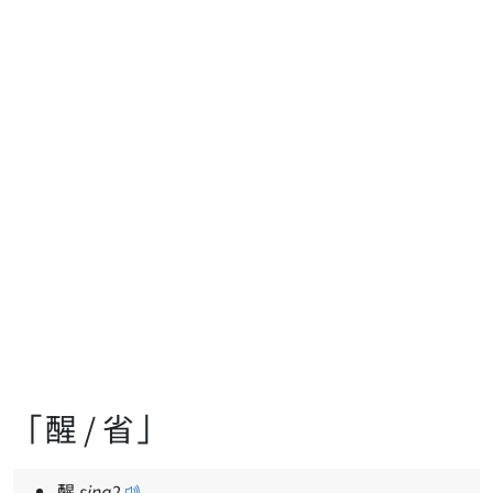
「醒 / 省」
醒
sing
2