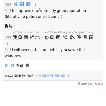
省招牌
(粵)
(英)
to improve one's already good reputation
(literally: to polish one's banner)
例句：
ngo5
fu6
zaak3
sou3
dei6
nei5
fu6
zaak3
saang2
gon1
zeng6
go3
coeng1
我
負
責
掃
地
，
你
負
責
渻
乾
淨
個
窗
。
(粵)
(英)
I will sweep the floor while you scrub the
windows.
刷
磨
修飾 蠟
© 2022 香港辭書有限公司 -
非商業開放資料授權協議 1.0
舉報問題
源碼