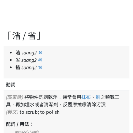
「渻 / 省」
渻
saang
2
省
saang
2
㨘
saang
2
動詞
(廣東話)
將物件洗刷乾淨；通常會用
抹布
、
刷
之類嘅工
具，再加埋水或者清潔劑，反覆摩擦嚟清除污漬
(英文)
to scrub; to polish
配詞 / 用法：
saang2 ziu1 paai4