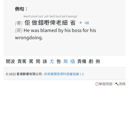
例句：
keoi5
zou6
co3
je5
bei2
lou5
sai3
saang2
佢
做
錯
嘢
俾
老
細
省
。
(粵)
(英)
He was blamed by his boss for his
wrongdoing.
開波 責罵 罵 鬧 誅
尤
咎
屌
插
責備 剷 揪
© 2022 香港辭書有限公司 -
非商業開放資料授權協議 1.0
舉報問題
源碼