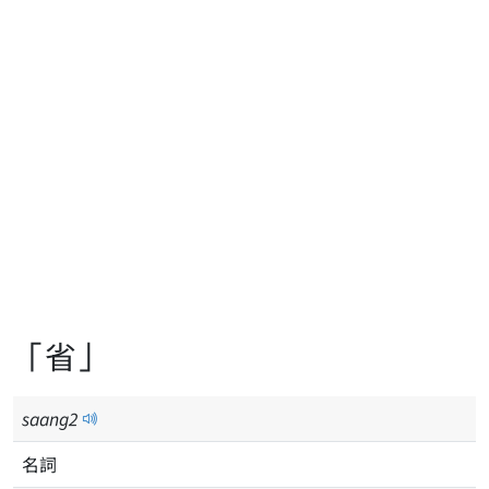
「省」
saang
2
名詞