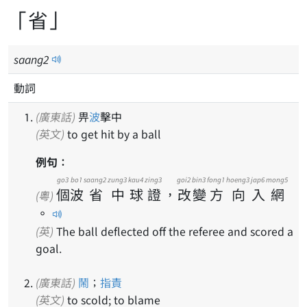
「省」
saang
2
動詞
(廣東話)
畀
波
擊中
(英文)
to get hit by a ball
例句：
go3
bo1
saang2
zung3
kau4
zing3
goi2
bin3
fong1
hoeng3
jap6
mong5
個
波
省
中
球
證
，
改
變
方
向
入
網
(粵)
。
(英)
The ball deflected off the referee and scored a
goal.
(廣東話)
鬧
；
指責
(英文)
to scold; to blame