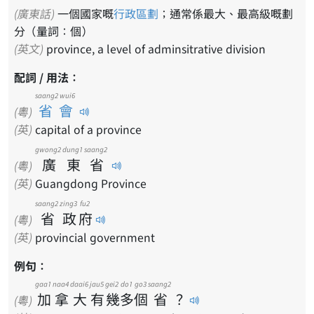
(廣東話)
一個國家嘅
行政區劃
；通常係最大、最高級嘅劃
分（量詞：個）
(英文)
province, a level of adminsitrative division
配詞 / 用法：
saang2 wui6
省會
(粵)
(英)
capital of a province
gwong2
dung1
saang2
廣
東
省
(粵)
(英)
Guangdong Province
saang2
zing3
fu2
省
政
府
(粵)
(英)
provincial government
例句：
gaa1
naa4
daai6
jau5
gei2
do1
go3
saang2
加
拿
大
有
幾
多
個
省
？
(粵)