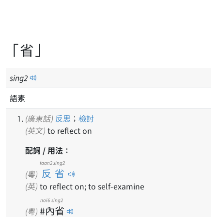
「省」
sing
2
語素
(廣東話)
反思
；
檢討
(英文)
to reflect on
配詞 / 用法：
faan2 sing2
反省
(粵)
(英)
to reflect on; to self-examine
noi6 sing2
#內省
(粵)