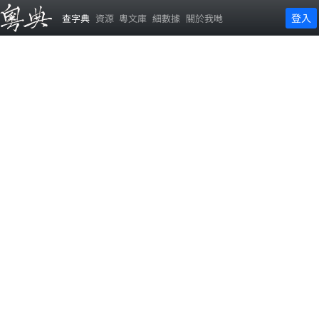
登入
查字典
資源
粵文庫
細數據
關於我哋