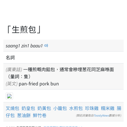
「生煎包」
saang
1
zin
1
baau
1
名詞
(廣東話)
一種煎嘅肉餡包，通常會糝埋葱花同芝麻喺面
（量詞：隻）
(英文)
pan-fried pork bun
叉燒包
奶皇包
奶黃包
小籠包
水煎包
珍珠雞
糯米雞
腸
仔包
葱油餅
鮮竹卷
(類近詞彙取自
ToastyNews
數據分析)