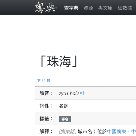
查字典
資源
粵文庫
細數據
「珠海」
第 #1 條
讀音：
zyu
1
hoi
2
詞性：
名詞
標籤：
專名
解釋：
(廣東話)
城市名；位於
中國
廣東
，
中