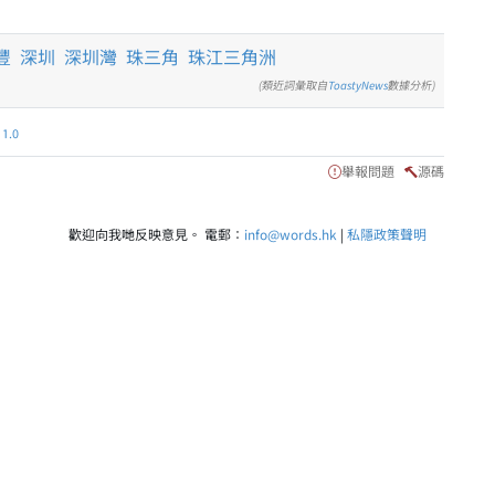
豐
深圳
深圳灣
珠三角
珠江三角洲
(類近詞彙取自
ToastyNews
數據分析)
.0
舉報問題
源碼
歡迎向我哋反映意見。 電郵：
info@words.hk
|
私隱政策聲明