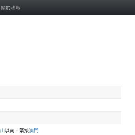
關於我哋
山
以南，緊接
澳門