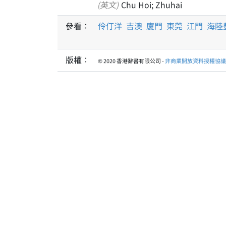
(英文)
Chu Hoi; Zhuhai
參看：
伶仃洋
吉澳
廈門
東莞
江門
海陸
版權：
© 2020 香港辭書有限公司 -
非商業開放資料授權協議 1