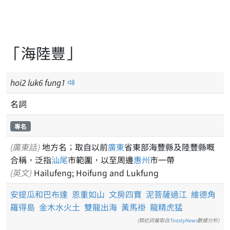
「海陸豐」
hoi
2
luk
6
fung
1
名詞
專名
(廣東話)
地方名；取自以前
廣東
省東部海豐縣及陸豐縣嘅
合稱，泛指
汕尾
市範圍，以至周邊
惠州
市一帶
(英文)
Hailufeng; Hoifung and Lukfung
安提瓜和巴布達
恩重如山
文房四寶
泥菩薩過江
維德角
羅得島
金木水火土
雙龍出海
黃馬褂
龍精虎猛
(類近詞彙取自
ToastyNews
數據分析)