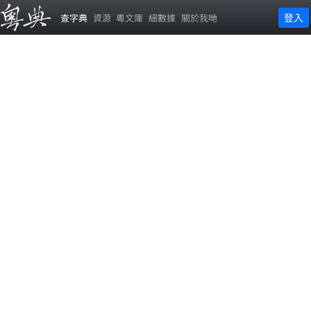
登入
查字典
資源
粵文庫
細數據
關於我哋