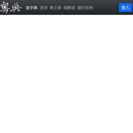
登入
查字典
資源
粵文庫
細數據
關於我哋