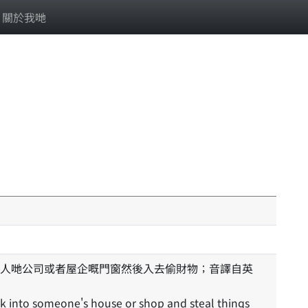
關於我哋
人哋公司或者屋企嘅門窗然後入去偷財物；音譯自英
ak into someone's house or shop and steal things