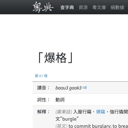
查字典
資源
粵文庫
細數據
「爆格」
第 #1 條
讀音：
baau
3
gaak
3
詞性：
動詞
解釋：
(廣東話)
入屋行竊、
爆竊
，強行撬開
文"burgle"
(英文)
to commit burglary; to bre