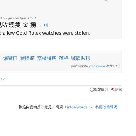
3
zo2
gei2
zek3
gam1
lou1
見
咗
幾
隻
金
撈
。
 a few Gold Rolex watches were stolen.
表
爆響口
發噏瘋
穿櫃桶底
落格
賊眉賊眼
(類近詞彙取自
ToastyNews
數據分析)
.0
舉報問題
源碼
歡迎向我哋反映意見。 電郵：
info@words.hk
|
私隱政策聲明