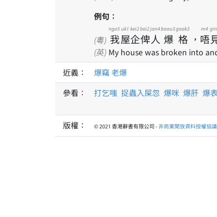
例句：
ngo5
uk1
kei2
bei2
jan4
baau3
gaak3
m4
gin
我
屋
企
俾
人
爆
格
，
唔
(粵)
(英)
My house was broken into and
近義：
爆竊
老爆
參看：
打乞嗤
捉蟲入屎忽
爆咪
爆肝
爆
版權：
© 2021 香港辭書有限公司 -
非商業開放資料授權協議 1