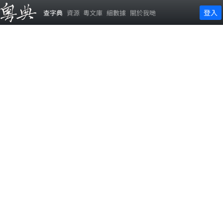
登入
查字典
資源
粵文庫
細數據
關於我哋