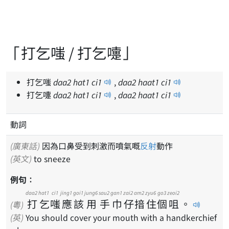
「打乞嗤 / 打乞嚏」
打乞嗤
daa
2
hat
1
ci
1
,
daa
2
haat
1
ci
1
打乞嚏
daa
2
hat
1
ci
1
,
daa
2
haat
1
ci
1
動詞
(廣東話)
因為口鼻受到刺激而噴氣嘅
反射
動作
(英文)
to sneeze
例句：
daa2
hat1
ci1
jing1
goi1
jung6
sau2
gan1
zai2
am2
zyu6
go3
zeoi2
打
乞
嗤
應
該
用
手
巾
仔
揞
住
個
咀
。
(粵)
(英)
You should cover your mouth with a handkerchief