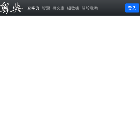
登入
查字典
資源
粵文庫
細數據
關於我哋