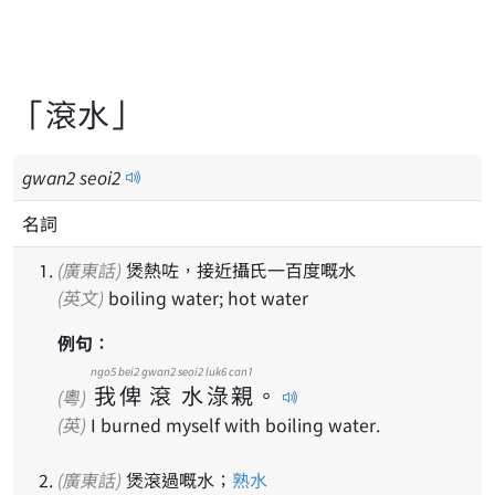
「滾水」
gwan
2
seoi
2
名詞
(廣東話)
煲熱咗，接近攝氏一百度嘅水
(英文)
boiling water; hot water
例句：
ngo5
bei2
gwan2
seoi2
luk6
can1
我
俾
滾
水
淥
親
。
(粵)
(英)
I burned myself with boiling water.
(廣東話)
煲滾過嘅水；
熟水