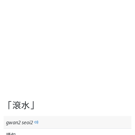
「滾水」
gwan
2
seoi
2
語句