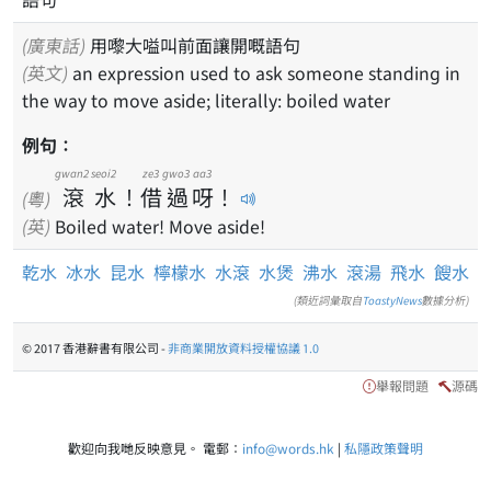
(廣東話)
用嚟大嗌叫前面讓開嘅語句
(英文)
an expression used to ask someone standing in
the way to move aside; literally: boiled water
例句：
gwan2
seoi2
ze3
gwo3
aa3
滾
水
！
借
過
呀
！
(粵)
(英)
Boiled water! Move aside!
乾水
冰水
昆水
檸檬水
水滾
水煲
沸水
滾湯
飛水
餿水
(類近詞彙取自
ToastyNews
數據分析)
© 2017 香港辭書有限公司 -
非商業開放資料授權協議 1.0
舉報問題
源碼
歡迎向我哋反映意見。 電郵：
info@words.hk
|
私隱政策聲明