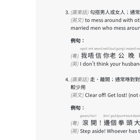
(廣東話)
勾搭男人或女人；通常
(英文)
to mess around with other women or men; typically used to refer to
married men who mess around
例句：
ngo5
m4
seon3
nei5
lou5
gung1
maan5
m
我
唔
信
你
老
公
晚
(粵)
(英)
I don't think your husban
(廣東話)
走、離開；通常喺對對方極度不滿，激動咁叫對方離開嘅時候用；粵語口語比
較少用
(英文)
Clear off! Get lost! (n
例句：
gwan2
hoi1
bin1
go3
kyun4
tau4
daai
滾
開
！
邊
個
拳
頭
(粵)
(英)
Step aside! Whoever has th