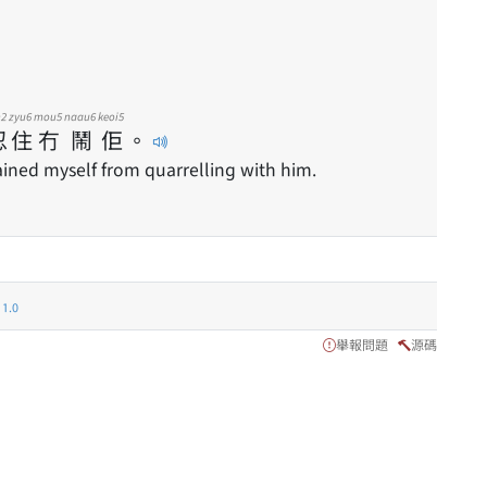
n2
zyu6
mou5
naau6
keoi5
忍
住
冇
鬧
佢
。
rained myself from quarrelling with him.
.0
舉報問題
源碼