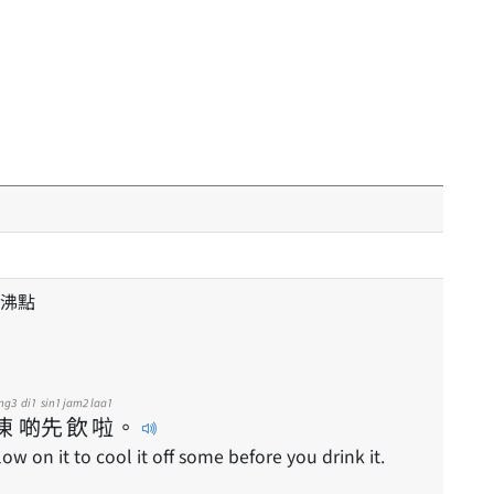
沸點
ng3
di1
sin1
jam2
laa1
凍
啲
先
飲
啦
。
ow on it to cool it off some before you drink it.