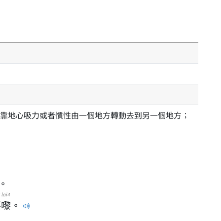
靠地心吸力或者慣性由一個地方轉動去到另一個地方；
。
lai4
落
嚟
。