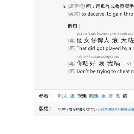
(廣東話)
呃；用欺詐或魯莽嘅手
(英文)
to deceive; to gain thr
例句：
go3
neoi5
zai2
bei2
jan4
gwan2
daai6
zo2
個
女
仔
俾
人
滾
大
咗
(粵)
(英)
That girl got played by a
nei5
m4
hou2
gwan2
ngo5
wo3
你
唔
好
滾
我
喎
！
(粵)
(英)
Don't be trying to cheat m
參看：
呃人
虞
欺騙
瞞騙
水
煲
煮
瘡
版權：
© 2017 香港辭書有限公司 -
非商業開放資料授權協議 1