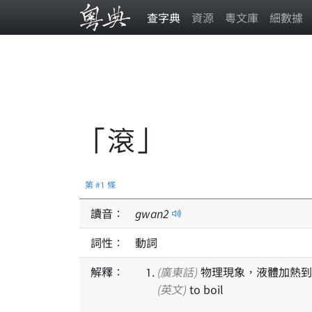
查字典
資源
粵文庫
細數據
「滾」
第 #1 條
讀音：
gwan
2
詞性：
動詞
解釋：
(廣東話)
物理現象，液體加熱到
(英文)
to boil