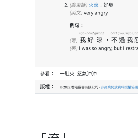
(廣東話)
火滾
；好嬲
(英文)
very angry
例句：
ngo5
hou2
gwan2
bat1
gwo3
ngo5
ja
我
好
滾
，
不
過
我
(粵)
(英)
I was so angry, but I rest
參看：
一肚火 怒氣沖沖
版權：
© 2022 香港辭書有限公司 -
非商業開放資料授權協議 1