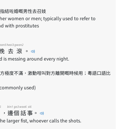
指結咗婚嘅男性去召妓
 with prostitutes
aan5
heoi3
gwan2
晚
去
滾
。
d is messing around every night.
ot commonly used)
6
bin1
go3
waa6
si6
大
，
邊
個
話
事
。
e larger fist, whoever calls the shots.