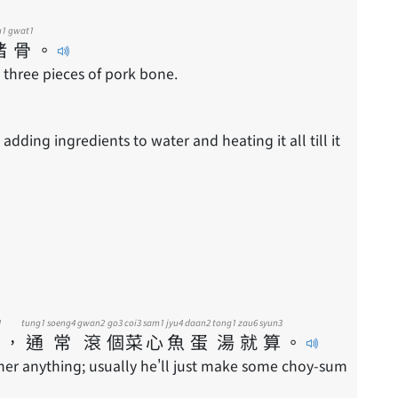
u1
gwat1
豬
骨
。
 three pieces of pork bone.
1
tung1
soeng4
gwan2
go3
coi3
sam1
jyu4
daan2
tong1
zau6
syun3
，
通
常
滾
個
菜
心
魚
蛋
湯
就
算
。
mer anything; usually he'll just make some choy-sum