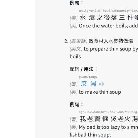
例句：
seoi2
gwan2
zi1
hau6
lok6
saam1
gin6
zy
水
滾
之
後
落
三
件
(粵)
(英)
Once the water boils, add
(廣東話)
放食材入水煲熟做湯
(英文)
to prepare thin soup by adding ingredients to water and heating it all till it
boils
配詞 / 用法：
gwan2 tong1
滾湯
(粵)
(英)
to make thin soup
例句：
ngo5
lou5
dau6
laan5
bou1
lou5
fo2
tong
我
老
竇
懶
煲
老
火
湯
(粵)
(英)
My dad is too lazy to sim
fishball thin soup.