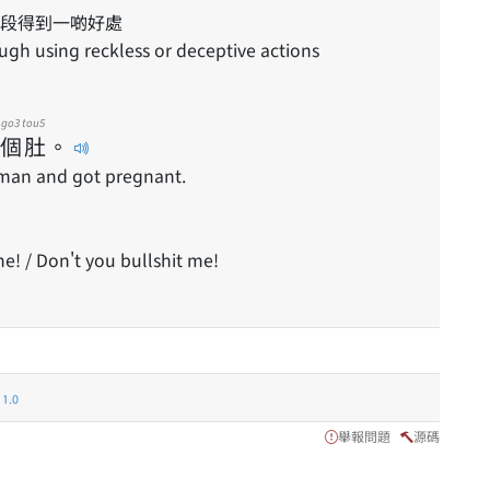
段得到一啲好處
ough using reckless or deceptive actions
go3
tou5
個
肚
。
 man and got pregnant.
e! / Don't you bullshit me!
.0
舉報問題
源碼