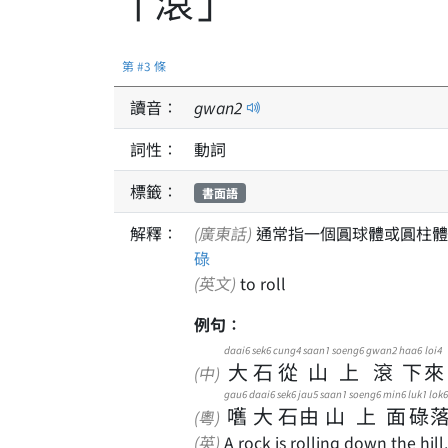
「滾」
第 #3 條
讀音：
gwan
2
詞性：
動詞
標籤：
書面語
解釋：
(廣東話)
通常指一個圓球體或圓柱體
碌
(英文)
to roll
例句：
daai6
sek6
cung4
saan1
soeng6
gwan2
haa6
loi4
大
石
從
山
上
滾
下
來
(中)
gau6
daai6
sek6
jau5
saan1
soeng6
min6
luk1
lok6
嚿
大
石
由
山
上
面
碌
(粵)
(英)
A rock is rolling down the hill.