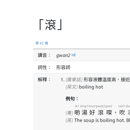
「滾」
第 #2 條
讀音：
gwan
2
詞性：
形容詞
解釋：
(廣東話)
形容液體温度高，接近
(英文)
boiling hot
例句：
di1
tong1
hou2
gwan2
gaa3
ceoi1
du
啲
湯
好
滾
㗎
，
吹
(粵)
(英)
The soup is boiling hot. Bl