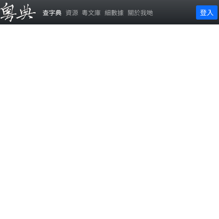
登入
查字典
資源
粵文庫
細數據
關於我哋