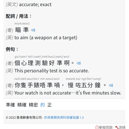
(英文)
accurate; exact
配詞 / 用法：
miu4
zeon2
瞄
準
(粵)
(英)
to aim (a weapon at a target)
例句：
go3
sam1
lei5
caak1
jim6
hou2
zeon2
wo3
個
心
理
測
驗
好
準
啊
。
(粵)
(英)
This personality test is so accurate.
nei5
zek3
sau2
biu1
m4
zeon2
wo3
maan6
zo2
ng5
fan1
zung1
你
隻
手
錶
唔
準
喎
，
慢
咗
五
分
鐘
。
(粵)
(英)
Your watch is not accurate—it's five minutes slow.
準確 精確 精密
的
正
© 2022 香港辭書有限公司 -
非商業開放資料授權協議 1.0
舉報問題
源碼