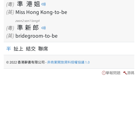
準
港
姐
(粵)
(英)
Miss Hong Kong-to-be
zeon2
san1
long4
準
新
郎
(粵)
(英)
bridegroom-to-be
半
扯上 結交 聯席
© 2022 香港辭書有限公司 -
非商業開放資料授權協議 1.0
舉報問題
源碼