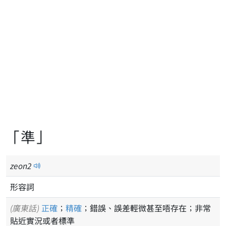
「準」
zeon
2
形容詞
(廣東話)
正確
；
精確
；錯誤、誤差輕微甚至唔存在；非常
貼近實況或者標準