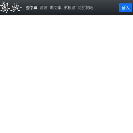
登入
查字典
資源
粵文庫
細數據
關於我哋