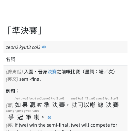
「準決賽」
zeon
2
kyut
3
coi
3
名詞
(廣東話)
入圍、晉身
決賽
之前嘅比賽（量詞：場／次）
(英文)
semi-final
例句：
jyu4
gwo2
jeng4
zo2
zeon2
kyut3
coi3
zau6
ho2
ji5
hai2
zung2
kyut3
coi3
如
果
贏
咗
準
決
賽
，
就
可
以
喺
總
決
賽
(粵)
zaang1
gun3
gwan1
laa3
爭
冠
軍
喇
。
(英)
If (we) win the semi-final, (we) will compete for