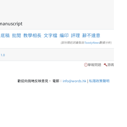
 manuscript
底稿
批閲
教學相長
文字檔
編印
評理
辭不達意
(部份類近詞彙取自
ToastyNews
數據分析)
.0
舉報問題
源碼
歡迎向我哋反映意見。 電郵：
info@words.hk
|
私隱政策聲明