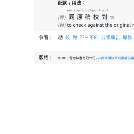
配詞 / 用法：
tung4
jyun4
gou2
gaau3
deoi3
同
原
稿
校
對
(粵)
(英)
to check against the original
參看：
勘
校
對
不三不四
分類廣告
導修
版權：
© 2019 香港辭書有限公司 -
非商業開放資料授權協議 1