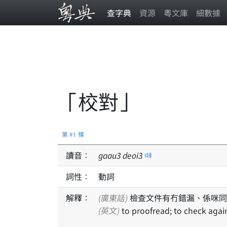
查字典
資源
粵文庫
細數據
「校對」
第 #1 條
讀音：
gaau
3
deoi
3
詞性：
動詞
解釋：
(廣東話)
檢查文件有冇錯漏、係咪同
(英文)
to proofread; to check agai