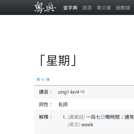
查字典
資源
粵文庫
細數據
「星期」
第 #1 條
讀音：
sing
1
kei
4
詞性：
名詞
解釋：
(廣東話)
一段七
日
嘅時間；通常
(英文)
week