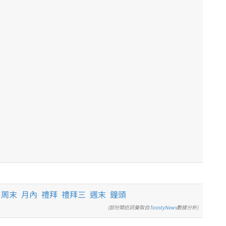
周末
月內
禮拜
禮拜三
週末
鐘頭
(部份類近詞彙取自
ToastyNews
數據分析)