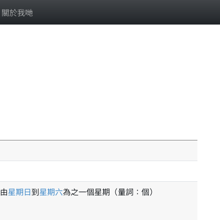
關於我哋
由
星期日
到
星期六
為之一個星期（量詞：個）