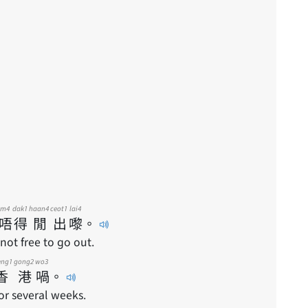
m4
dak1
haan4
ceot1
lai4
唔
得
閒
出
嚟
。
not free to go out.
eng1
gong2
wo3
香
港
喎
。
or several weeks.