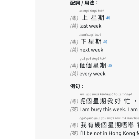
配詞 / 用法：
soeng6
sing1
kei4
上
星
期
(粵)
(英)
last week
haa6
sing1
kei4
下
星
期
(粵)
(英)
next week
go3
go3
sing1
kei4
個
個
星
期
(粵)
(英)
every week
例句：
ni1
go3
sing1
kei4
ngo5
hou2
mong4
呢
個
星
期
我
好
忙
，
(粵)
(英)
I am busy this week. I am 
ngo5
jau5
gei2
go3
sing1
kei4
m4
hai2
ho
我
有
幾
個
星
期
唔
喺
(粵)
(英)
I'll be not in Hong Kong f