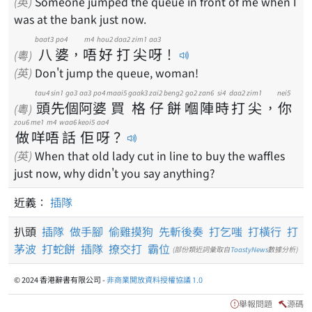
(英)
Someone jumped the queue in front of me when I
was at the bank just now.
baat3
po4
m4
hou2
daa2
zim1
aa3
八
婆
，
唔
好
打
尖
呀
！
(粵)
(英)
Don't jump the queue, woman!
tau4
sin1
go3
aa3
po4
maai5
gaak3
zai2
beng2
go2
zan6
si4
daa2
zim1
nei5
頭
先
個
阿
婆
買
格
仔
餅
嗰
陣
時
打
尖
，
你
(粵)
zou6
me1
m4
waa6
keoi5
aa4
做
咩
唔
話
佢
呀
？
(英)
When that old lady cut in line to buy the waffles
just now, why didn't you say anything?
近義：
插隊
扒頭
插隊
做手腳
偷雞摸狗
先斬後奏
打乞嗤
打橫行
打
茅波
打蛇餅
插隊
撩交打
霸位
(部份類近詞彙取自
ToastyNews
數據分析)
© 2024 香港辭書有限公司 -
非商業開放資料授權協議 1.0
舉報問題
源碼