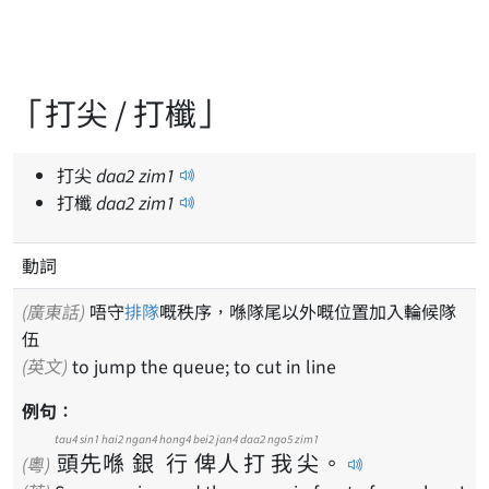
「打尖 / 打櫼」
打尖
daa
2
zim
1
打櫼
daa
2
zim
1
動詞
(廣東話)
唔守
排隊
嘅秩序，喺隊尾以外嘅位置加入輪候隊
伍
(英文)
to jump the queue; to cut in line
例句：
tau4
sin1
hai2
ngan4
hong4
bei2
jan4
daa2
ngo5
zim1
頭
先
喺
銀
行
俾
人
打
我
尖
。
(粵)