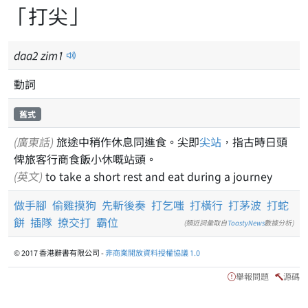
「打尖」
daa
2
zim
1
動詞
舊式
(廣東話)
旅途中稍作休息同進食。尖即
尖站
，指古時日頭
俾旅客行商食飯小休嘅站頭。
(英文)
to take a short rest and eat during a journey
做手腳
偷雞摸狗
先斬後奏
打乞嗤
打橫行
打茅波
打蛇
餅
插隊
撩交打
霸位
(類近詞彙取自
ToastyNews
數據分析)
© 2017 香港辭書有限公司 -
非商業開放資料授權協議 1.0
舉報問題
源碼