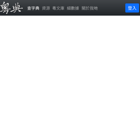
登入
查字典
資源
粵文庫
細數據
關於我哋