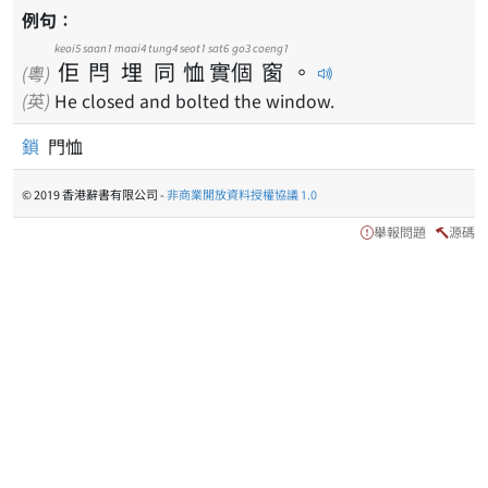
例句：
keoi5
saan1
maai4
tung4
seot1
sat6
go3
coeng1
佢
閂
埋
同
恤
實
個
窗
。
(粵)
(英)
He closed and bolted the window.
鎖
門恤
© 2019 香港辭書有限公司 -
非商業開放資料授權協議 1.0
舉報問題
源碼