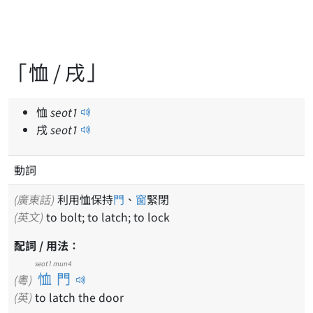
「恤 / 戌」
恤
seot
1
戌
seot
1
動詞
(廣東話)
利用恤保持
門
、
窗
緊閉
(英文)
to bolt; to latch; to lock
配詞 / 用法：
seot1 mun4
恤門
(粵)
(英)
to latch the door