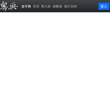
登入
查字典
資源
粵文庫
細數據
關於我哋