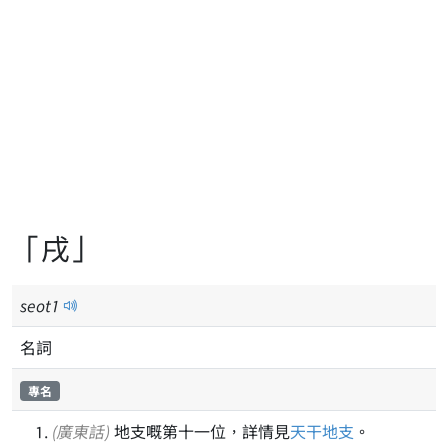
「戌」
seot
1
名詞
專名
(廣東話)
地支嘅第十一位，詳情見
天干地支
。