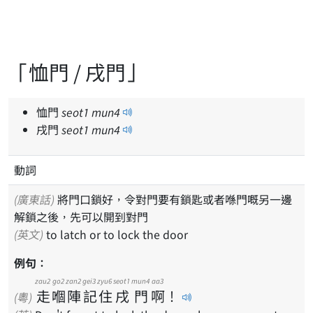
「恤門 / 戌門」
恤門
seot
1
mun
4
戌門
seot
1
mun
4
動詞
(廣東話)
將門口鎖好，令對門要有鎖匙或者喺門嘅另一邊
解鎖之後，先可以開到對門
(英文)
to latch or to lock the door
例句：
zau2
go2
zan2
gei3
zyu6
seot1
mun4
aa3
走
嗰
陣
記
住
戌
門
啊
！
(粵)