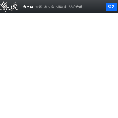
登入
查字典
資源
粵文庫
細數據
關於我哋