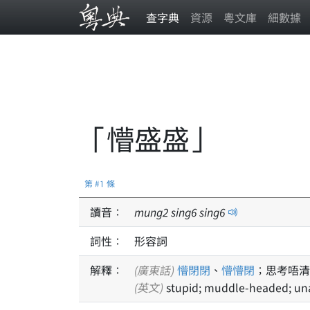
查字典
資源
粵文庫
細數據
「懵盛盛」
第 #1 條
讀音：
mung
2
sing
6
sing
6
詞性：
形容詞
解釋：
(廣東話)
懵閉閉
、
懵懵閉
；思考唔清
(英文)
stupid; muddle-headed; unab