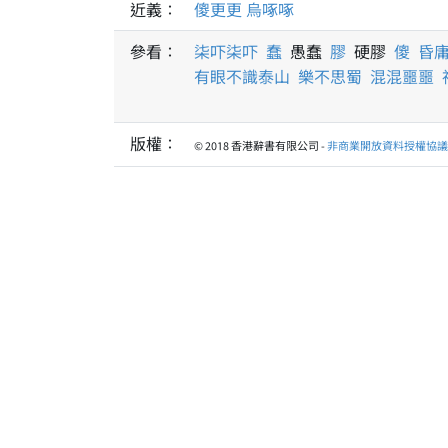
近義：
傻更更
烏啄啄
參看：
柒吓柒吓
蠢
愚蠢
膠
硬膠
傻
昏
有眼不識泰山
樂不思蜀
混混噩噩
版權：
© 2018 香港辭書有限公司 -
非商業開放資料授權協議 1