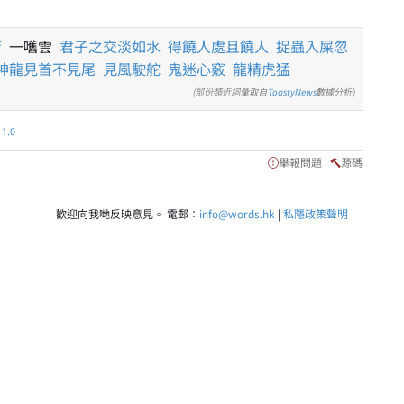
庸
一嚿雲
君子之交淡如水
得饒人處且饒人
捉蟲入屎忽
神龍見首不見尾
見風駛舵
鬼迷心竅
龍精虎猛
(部份類近詞彙取自
ToastyNews
數據分析)
.0
舉報問題
源碼
歡迎向我哋反映意見。 電郵：
info@words.hk
|
私隱政策聲明