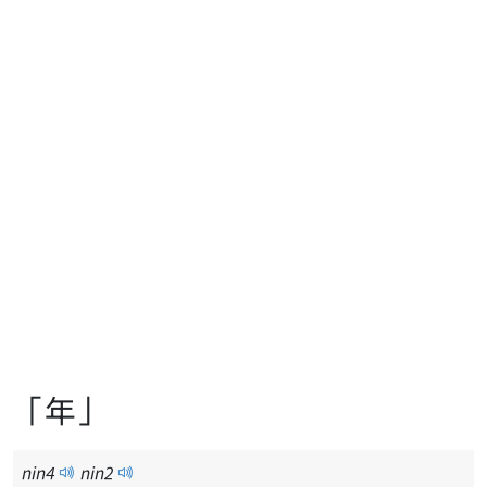
「年」
nin
4
nin
2