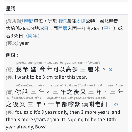
量詞
(廣東話)
時間
單位，等於
地球
圍住
太陽
公轉一圈嘅時間，
大約係365.24地球
日
；而
西曆
入面一年有365（
平年
）或
者366日（
閏年
）
(英文)
year
例句：
ngo5
hei1
mong6
gam1
nin2
ho2
ji5
gou1
do1
saam1
lei4
mai5
我
希
望
今
年
可
以
高
多
三
厘
米
。
(粵)
(英)
I want to be 3 cm taller this year.
nei5
waa6
saam1
nin4
saam1
nin4
zi1
hau6
jau6
saam1
nin4
saam1
nin4
你
話
三
年
。
三
年
之
後
又
三
年
，
三
年
(粵)
zi1
hau6
jau6
saam1
nin4
sap6
nin4
dou1
lai4
gan2
tau4
laa3
lou5
sai3
之
後
又
三
年
，
十
年
都
嚟
緊
頭
喇
老
細
！
(英)
You said it's 3 years only, then 3 more years, and
then 3 more years again! It is going to be the 10th
year already, Boss!