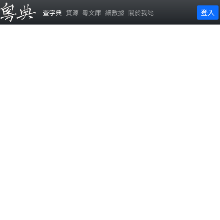
登入
查字典
資源
粵文庫
細數據
關於我哋