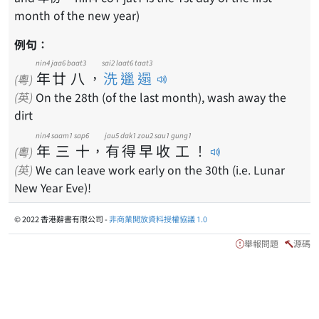
month of the new year)
例句：
nin4
jaa6
baat3
sai2 laat6 taat3
年
廿
八
，
洗邋遢
(粵)
(英)
On the 28th (of the last month), wash away the
dirt
nin4
saam1
sap6
jau5
dak1
zou2
sau1
gung1
年
三
十
，
有
得
早
收
工
！
(粵)
(英)
We can leave work early on the 30th (i.e. Lunar
New Year Eve)!
© 2022 香港辭書有限公司 -
非商業開放資料授權協議 1.0
舉報問題
源碼