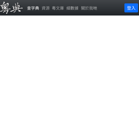
登入
查字典
資源
粵文庫
細數據
關於我哋