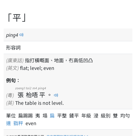
「平」
ping
4
形容詞
(廣東話)
指打橫嘅面、地面，冇高低凹凸
(英文)
flat; level; even
例句：
zoeng1
toi2
m4
ping4
張
枱
唔
平
。
(粵)
(英)
The table is not level.
單位 扁踢踢 夷 塌
扁
平整 鏟平 年級 浸 級別 雙 均勻
連
戥秤
even