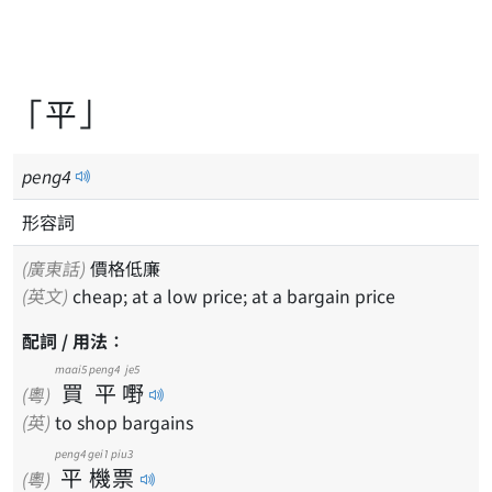
「平」
peng
4
形容詞
(廣東話)
價格低廉
(英文)
cheap; at a low price; at a bargain price
配詞 / 用法：
maai5
peng4
je5
買
平
嘢
(粵)
(英)
to shop bargains
peng4
gei1
piu3
平
機
票
(粵)