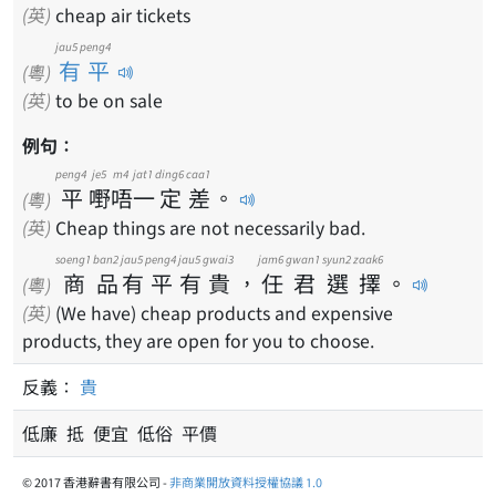
(英)
cheap air tickets
jau5 peng4
有平
(粵)
(英)
to be on sale
例句：
peng4
je5
m4
jat1
ding6
caa1
平
嘢
唔
一
定
差
。
(粵)
(英)
Cheap things are not necessarily bad.
soeng1
ban2
jau5
peng4
jau5
gwai3
jam6
gwan1
syun2
zaak6
商
品
有
平
有
貴
，
任
君
選
擇
。
(粵)
(英)
(We have) cheap products and expensive
products, they are open for you to choose.
反義：
貴
低廉 抵 便宜 低俗 平價
© 2017 香港辭書有限公司 -
非商業開放資料授權協議 1.0