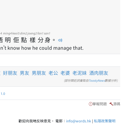
4
ming4
keoi5
dim2
joeng2
fan1
san1
唔
明
佢
點
樣
分
身
。
 don't know how he could manage that.
友
好朋友
男友
男朋友
老公
老婆
老泥妹
酒肉朋友
(部份類近詞彙取自
ToastyNews
數據分析)
.0
舉報問題
源碼
歡迎向我哋反映意見。 電郵：
info@words.hk
|
私隱政策聲明