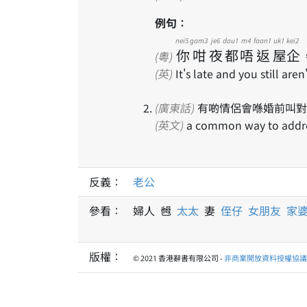
例句：
nei5
gam3
je6
dou1
m4
faan1
uk1
kei2
你
咁
夜
都
唔
返
屋
企
(粵)
(英)
It's late and you still ar
(廣東話)
有啲情侶會喺婚前叫對
(英文)
a common way to addres
反義：
老公
參看：
婦人 乸
太太
妻
侄仔
女朋友
家
版權：
© 2021 香港辭書有限公司 -
非商業開放資料授權協議 1