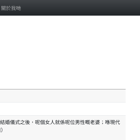
關於我哋
結婚儀式之後，呢個女人就係呢位男性嘅老婆；喺現代
個）