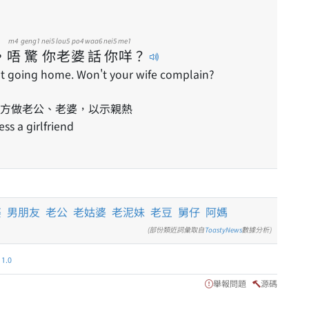
m4
geng1
nei5
lou5
po4
waa6
nei5
me1
，
唔
驚
你
老
婆
話
你
咩
？
en't going home. Won't your wife complain?
方做老公、老婆，以示親熱
s a girlfriend
婆
男朋友
老公
老姑婆
老泥妹
老豆
舅仔
阿媽
(部份類近詞彙取自
ToastyNews
數據分析)
.0
舉報問題
源碼