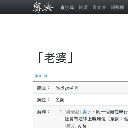
查字典
資源
粵文庫
細數據
「老婆」
第 #1 條
讀音：
lou
5
po
4
詞性：
名詞
解釋：
(廣東話)
妻子
，同一個男性舉行
社會有法律上嘅地位（量詞：
(英文)
wife