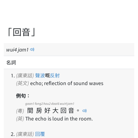
「回音」
wui
4
jam
1
名詞
(廣東話)
聲波
嘅
反射
(英文)
echo; reflection of sound waves
例句：
gaan1
fong2
hou2
daai6
wui4
jam1
間
房
好
大
回
音
。
(粵)
(英)
The echo is loud in the room.
(廣東話)
回覆