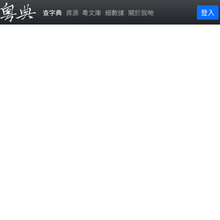
登入
查字典
資源
粵文庫
細數據
關於我哋