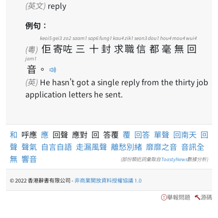
(英文)
reply
例句：
keoi5
gei3
zo2
saam1
sap6
fung1
kau4
zik1
seon3
dou1
hou4
mou4
wui4
佢
寄
咗
三
十
封
求
職
信
都
毫
無
回
(粵)
jam1
音
。
(英)
He hasn't got a single reply from the thirty job
application letters he sent.
和
呼應
應
回聲 應對 回 答覆
覆
回答
單聲
回南天
回
聲
聲氣
自言自語
走漏風聲
離愁別緒
靡靡之音
音訊全
無
響音
(部份類近詞彙取自
ToastyNews
數據分析)
© 2022 香港辭書有限公司 -
非商業開放資料授權協議 1.0
舉報問題
源碼