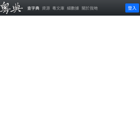
登入
查字典
資源
粵文庫
細數據
關於我哋