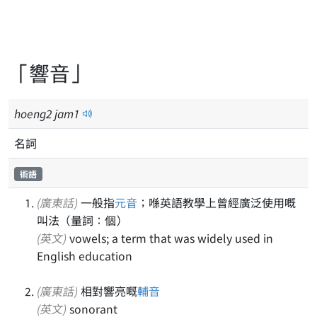
「響音」
hoeng
2
jam
1
名詞
術語
(廣東話)
一般指
元音
；喺英語教學上曾經廣泛使用嘅
叫法（量詞：個）
(英文)
vowels; a term that was widely used in
English education
(廣東話)
相對響亮嘅
輔音
(英文)
sonorant