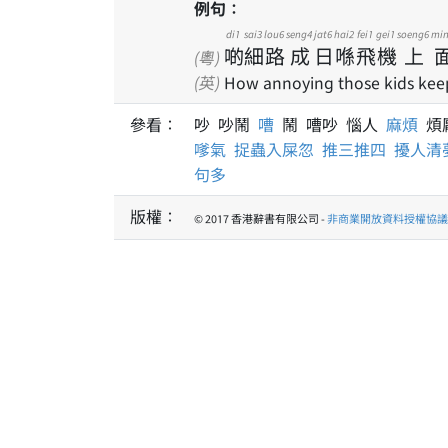
例句：
di1
sai3
lou6
seng4
jat6
hai2
fei1
gei1
soeng6
mi
啲
細
路
成
日
喺
飛
機
上
(粵)
(英)
How annoying those kids keep
參看：
吵 吵鬧
嘈
鬧 嘈吵 惱人
麻煩
煩
嗲氣
捉蟲入屎忽
推三推四
擾人清
句多
版權：
© 2017 香港辭書有限公司 -
非商業開放資料授權協議 1