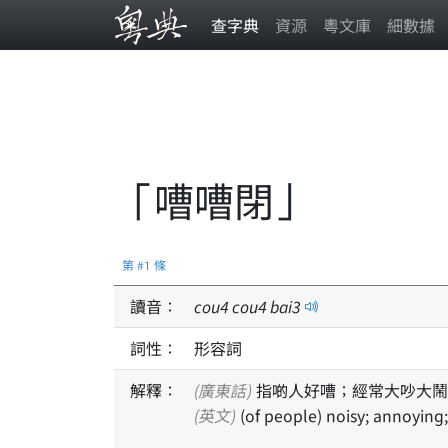
查字典
資源
粵文庫
細數據
「嘈嘈閉」
第 #1 條
讀音：
cou
4
cou
4
bai
3
詞性：
形容詞
解釋：
(廣東話)
指啲人好嘈；經常大吵大鬧
(英文)
(of people) noisy; annoying