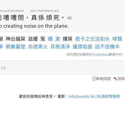
n6
cou4
cou4
bai3
zan1
hai6
faan4
sei2
面
嘈
嘈
閉
，
真
係
煩
死
。
 creating noise on the plane.
厭 神台貓屎 滋擾 冤
纏
激
摟屌
君子之交淡如水
嗲聲
夢
朝秦暮楚
烏燈黑火
耳根清淨
蓬頭垢面
話不投機半
(部份類近詞彙取自
ToastyNews
數據分析)
.0
舉報問題
源碼
歡迎向我哋反映意見。 電郵：
info@words.hk
|
私隱政策聲明