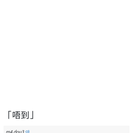
「唔到」
m
4
dou
3