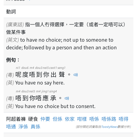
動詞
(廣東話)
指一個人冇得選擇，一定要（或者一定唔可以）
做某件事
(英文)
to have no choice; not up to someone to
decide; followed by a person and then an action
例句：
ni1
dou6
m4
dou3
nei5
ceot1
seng1
呢
度
唔
到
你
出
聲
。
(粵)
(英)
You have no say here.
m4
dou3
nei5
m4
jing1
sing4
唔
到
你
唔
應
承
。
(粵)
(英)
You have no choice but to consent.
阿超着褲 硬食
仲要
但係
依家
咁樣
唔係
唔係路
唔得
唔通
淨係
真係
(部份類近詞彙取自
ToastyNews
數據分析)