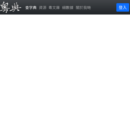
登入
查字典
資源
粵文庫
細數據
關於我哋