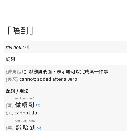
「唔到」
m
4
dou
2
詞綴
(廣東話)
加喺動詞後面，表示唔可以完成某一件事
(英文)
cannot; added after a verb
配詞 / 用法：
zou6
m4
dou2
做
唔
到
(粵)
(英)
cannot do
nam2
m4
dou2
諗
唔
到
(粵)