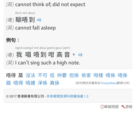
(英)
cannot think of; did not expect
fan3
m4
dou2
瞓
唔
到
(粵)
(英)
cannot fall asleep
例句：
ngo5
coeng3
m4
dou2
gam3
gou1
jam1
我
唱
唔
到
咁
高
音
。
(粵)
(英)
I can't sing such a high note.
唔得 莫
沒法
不可
低
仲要
但係
依家
咁樣
唔係
唔係
路
唔得
唔通
淨係
真係
(部份類近詞彙取自
ToastyNews
數據分析)
© 2017 香港辭書有限公司 -
非商業開放資料授權協議 1.0
舉報問題
源碼