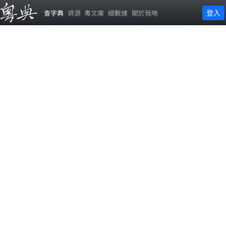
登入
查字典
資源
粵文庫
細數據
關於我哋