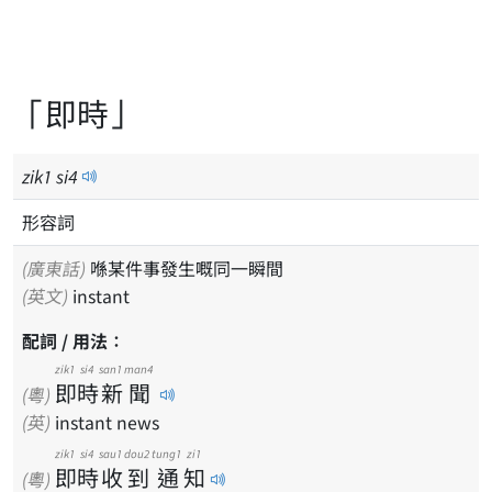
「即時」
zik
1
si
4
形容詞
(廣東話)
喺某件事發生嘅同一瞬間
(英文)
instant
配詞 / 用法：
zik1
si4
san1
man4
即
時
新
聞
(粵)
(英)
instant news
zik1
si4
sau1
dou2
tung1
zi1
即
時
收
到
通
知
(粵)