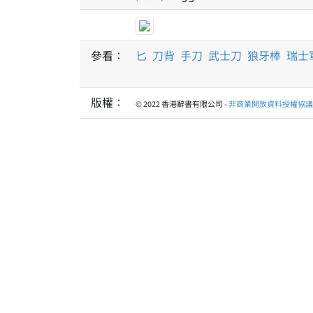
參看：
匕
刀背
手刀
武士刀
狼牙棒
瑞士
版權：
© 2022 香港辭書有限公司 -
非商業開放資料授權協議 1