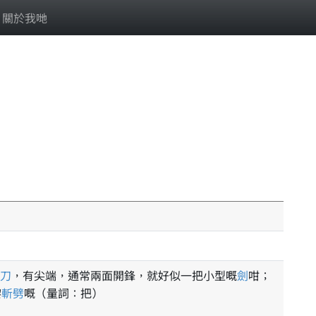
關於我哋
刀
，有尖端，通常兩面開鋒，就好似一把小型嘅
劍
咁；
嚟
斬
劈
嘅（量詞：把）