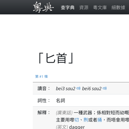
查字典
資源
粵文庫
細數據
「匕首」
第 #1 條
讀音：
bei
3
sau
2
bei
6
sau
2
詞性：
名詞
解釋：
(廣東話)
一種武器；係相對短而幼嘅
主要用嚟
切
、
𠝹
或者
捅
，而唔會用
(英文)
dagger