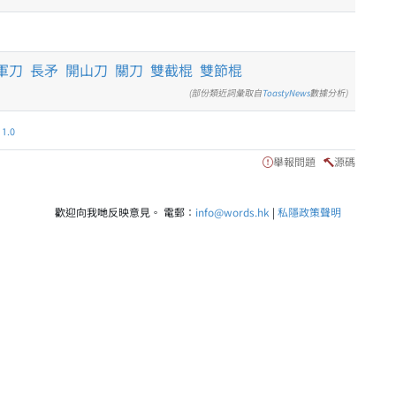
軍刀
長矛
開山刀
關刀
雙截棍
雙節棍
(部份類近詞彙取自
ToastyNews
數據分析)
.0
舉報問題
源碼
歡迎向我哋反映意見。 電郵：
info@words.hk
|
私隱政策聲明