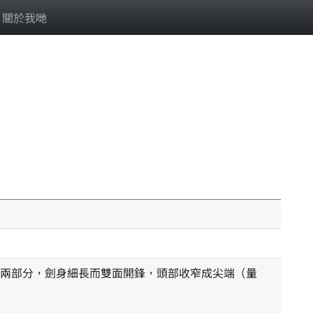
關於我哋
兩部分，劍身細長而雙面開鋒，頭部收窄成尖端（量