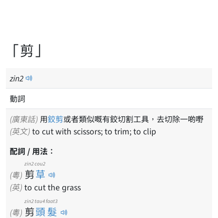
「剪」
zin
2
動詞
(廣東話)
用
鉸剪
或者類似嘅有鉸切割工具，去切除一啲嘢
(英文)
to cut with scissors; to trim; to clip
配詞 / 用法：
zin2
cou2
剪
草
(粵)
(英)
to cut the grass
zin2
tau4 faat3
剪
頭髮
(粵)