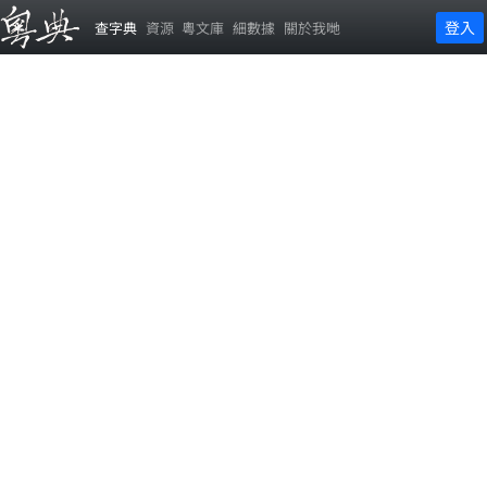
登入
查字典
資源
粵文庫
細數據
關於我哋