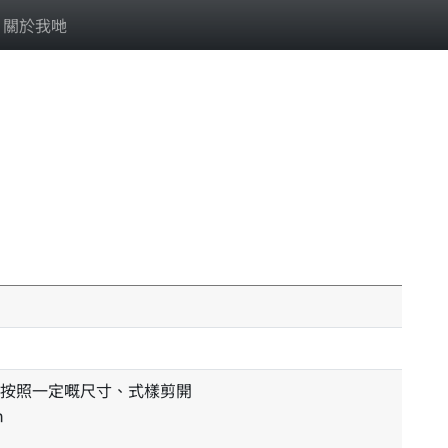
關於我哋
按照一定嘅尺寸、式樣剪開
m