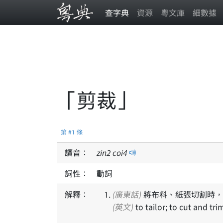
查字典
資源
粵文庫
細數據
「剪裁」
第 #1 條
讀音：
zin
2
coi
4
詞性：
動詞
解釋：
(廣東話)
將布料、紙張切割時，
(英文)
to tailor; to cut and tri