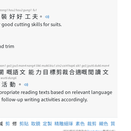
zong1
hou2
hou2
gung1
fu1
裝
好
好
工
夫
。
good cutting skills for suits.
nd trim
aan1
ge3
jyu5
man4
nang4
lik6
muk6
biu1
zin2
coi4
hap6
sik1
ge3
jyut6
duk6
man4
關
嘅
語
文
能
力
目
標
剪
裁
合
適
嘅
閲
讀
文
wut6
dung6
作
活
動
。
propriate reading texts based on relevant language
follow-up writing activities accordingly.
刪減
剪
修
剪貼
取鏡
定製
精雕細琢
素色
裁剪
襯色
質
(部份類近詞彙取自
ToastyNews
數據分析)