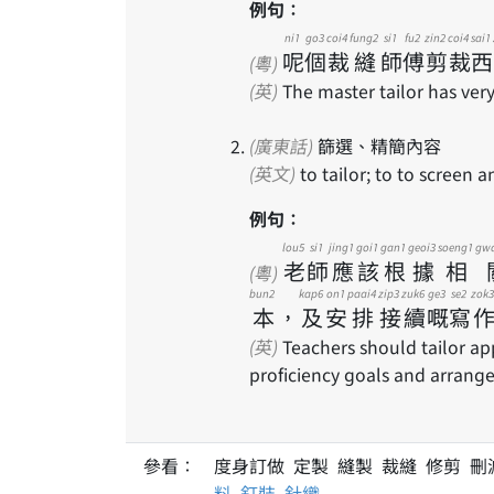
例句：
ni1
go3
coi4
fung2
si1
fu2
zin2
coi4
sai1
呢
個
裁
縫
師
傅
剪
裁
西
(粵)
(英)
The master tailor has very 
(廣東話)
篩選、精簡內容
(英文)
to tailor; to to screen a
例句：
lou5
si1
jing1
goi1
gan1
geoi3
soeng1
gw
老
師
應
該
根
據
相
(粵)
bun2
kap6
on1
paai4
zip3
zuk6
ge3
se2
zok3
本
，
及
安
排
接
續
嘅
寫
(英)
Teachers should tailor ap
proficiency goals and arrange 
參看：
度身訂做 定製 縫製 裁縫 修剪 
料
釘裝
針織