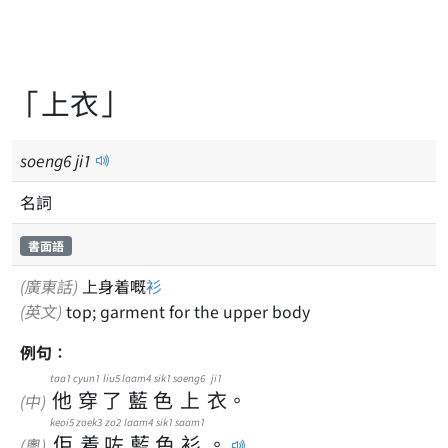
「上衣」
soeng
6
ji
1
名詞
書面語
(廣東話)
上身着嘅
衫
(英文)
top; garment for the upper body
例句：
taa1
cyun1
liu5
laam4
sik1
soeng6
ji1
他
穿
了
藍
色
上
衣
。
(中)
keoi5
zoek3
zo2
laam4
sik1
saam1
佢
着
咗
藍
色
衫
。
(粵)