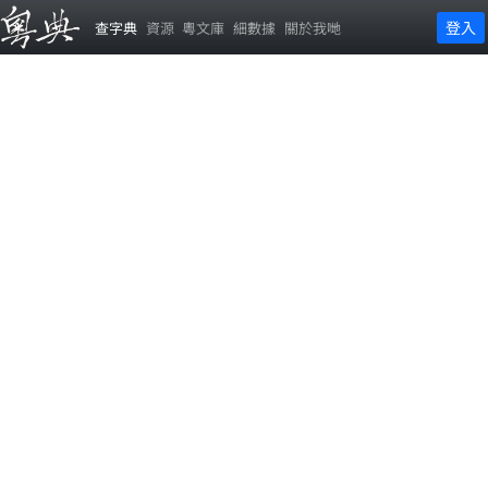
登入
查字典
資源
粵文庫
細數據
關於我哋