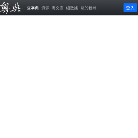
登入
查字典
資源
粵文庫
細數據
關於我哋