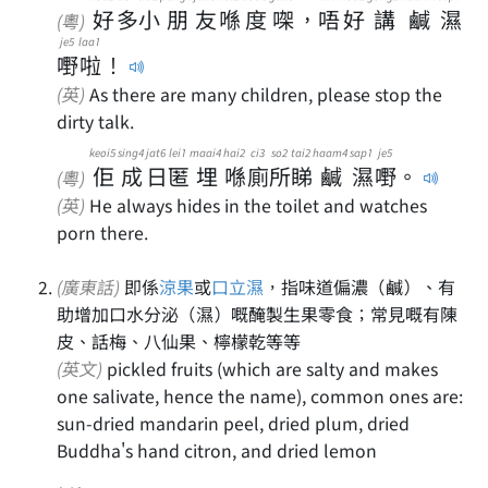
好
多
小
朋
友
喺
度
㗎
，
唔
好
講
鹹
濕
(粵)
je5
laa1
嘢
啦
！
(英)
As there are many children, please stop the
dirty talk.
keoi5
sing4
jat6
lei1
maai4
hai2
ci3
so2
tai2
haam4
sap1
je5
佢
成
日
匿
埋
喺
廁
所
睇
鹹
濕
嘢
。
(粵)
(英)
He always hides in the toilet and watches
porn there.
(廣東話)
即係
涼果
或
口立濕
，指味道偏濃（鹹）、有
助增加口水分泌（濕）嘅醃製生果零食；常見嘅有陳
皮、話梅、八仙果、檸檬乾等等
(英文)
pickled fruits (which are salty and makes
one salivate, hence the name), common ones are:
sun-dried mandarin peel, dried plum, dried
Buddha's hand citron, and dried lemon