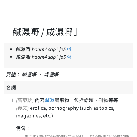
「鹹濕嘢 / 咸濕嘢」
鹹濕嘢
haam
4
sap
1
je
5
咸濕嘢
haam
4
sap
1
je
5
異體：
鹹
溼
嘢 、 咸
溼
嘢
名詞
(廣東話)
內容
鹹濕
嘅事物，包括話題、刊物等等
(英文)
erotica, pornography (such as topics,
magazines, etc.)
例句：
hou2
do1
siu2
pang4
jau5
hai2
dou6
gaa3
m4
hou2
gong2
haam4
sap1