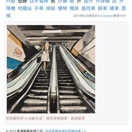
升級
發酵
扶手電梯
㨴
抄襲
開
升
提升
升降機
高
升
降機
地鐵站
手車
梯級
樓梯
機房
遙控車
鎖車
鏟車
雲
梯
(部份類近詞彙取自
ToastyNews
數據分析)
呢啲圖係用 AI 自動生成，唔係真嘅相嚟，敬請留意
© 2023 香港辭書有限公司 -
非商業開放資料授權協議 1.0