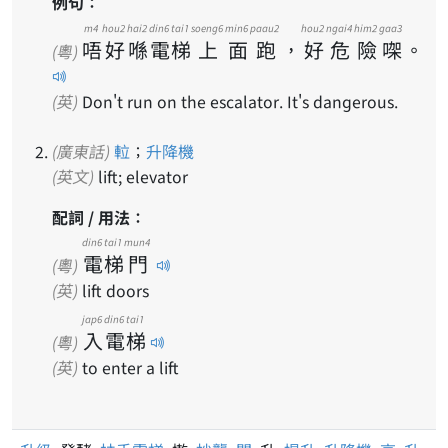
例句：
m4
hou2
hai2
din6
tai1
soeng6
min6
paau2
hou2
ngai4
him2
gaa3
唔
好
喺
電
梯
上
面
跑
，
好
危
險
㗎
。
(粵)
(英)
Don't run on the escalator. It's dangerous.
(廣東話)
𨋢
；
升降機
(英文)
lift; elevator
配詞 / 用法：
din6
tai1
mun4
電
梯
門
(粵)
(英)
lift doors
jap6
din6
tai1
入
電
梯
(粵)
(英)
to enter a lift