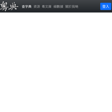
登入
查字典
資源
粵文庫
細數據
關於我哋