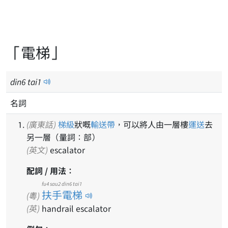
「電梯」
din
6
tai
1
名詞
(廣東話)
梯級
狀嘅
輸送帶
，可以將人由一層樓
運送
去
另一層（量詞：部）
(英文)
escalator
配詞 / 用法：
fu4 sau2 din6 tai1
扶手電梯
(粵)
(英)
handrail escalator