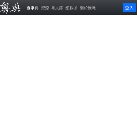
登入
查字典
資源
粵文庫
細數據
關於我哋