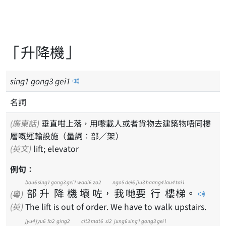
「升降機」
sing
1
gong
3
gei
1
名詞
(廣東話)
垂直咁上落，用嚟載人或者貨物去建築物唔同樓
層嘅運輸設施（量詞：部／架）
(英文)
lift; elevator
例句：
bou6
sing1
gong3
gei1
waai6
zo2
ngo5
dei6
jiu3
haang4
lau4
tai1
部
升
降
機
壞
咗
，
我
哋
要
行
樓
梯
。
(粵)
(英)
The lift is out of order. We have to walk upstairs.
jyu4
jyu6
fo2
ging2
cit3
mat6
si2
jung6
sing1
gong3
gei1