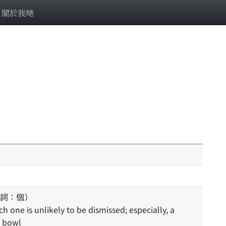
關於我哋
詞：個）
e bowl