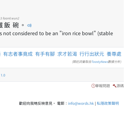
t3
faan6
wun2
鐵
飯
碗
。
not considered to be an "iron rice bowl" (stable
穩
有志者事竟成
有手有腳
求才若渴
行行出狀元
養尊處
(類近詞彙取自
ToastyNews
數據分析)
.0
舉報問題
源碼
歡迎向我哋反映意見。 電郵：
info@words.hk
|
私隱政策聲明