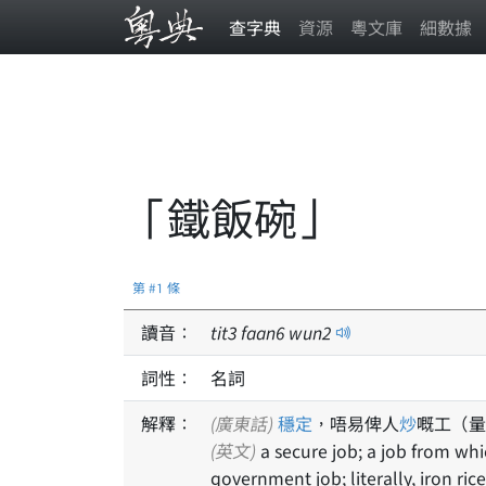
查字典
資源
粵文庫
細數據
「鐵飯碗」
第 #1 條
讀音：
tit
3
faan
6
wun
2
詞性：
名詞
解釋：
(廣東話)
穩定
，唔易俾人
炒
嘅工（量
(英文)
a secure job; a job from which one is unlikely to be dismissed; especially, a
government job; literally, iron ric