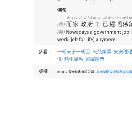
例句：
ji4
gaa1
zing3
fu2
gung1
ji5
ging1
m4
hai6
ti
而
家
政
府
工
已
經
唔
係
(粵)
(英)
Nowadays a government job is 
work, job for life) anymore.
參看：
一朝天子一朝臣
兢兢業業
安安穩
優
騎牛揾馬
鯉躍龍門
版權：
© 2017 香港辭書有限公司 -
非商業開放資料授權協議 1