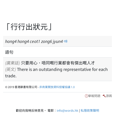
「行行出狀元」
hong
4
hong
4
ceot
1
zong
6
jyun
4
語句
(廣東話)
只要用心，唔同嘅行業都會有傑出嘅人才
(英文)
There is an outstanding representative for each
trade.
© 2019 香港辭書有限公司 -
非商業開放資料授權協議 1.0
舉報問題
源碼
歡迎向我哋反映意見。 電郵：
info@words.hk
|
私隱政策聲明