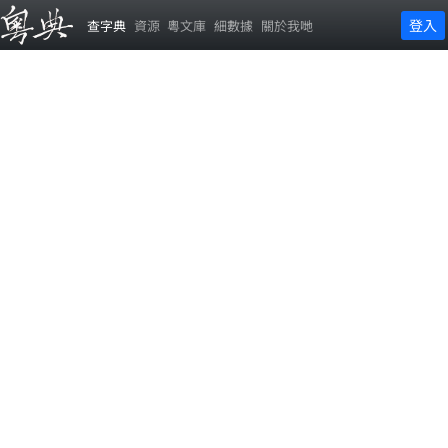
登入
查字典
資源
粵文庫
細數據
關於我哋