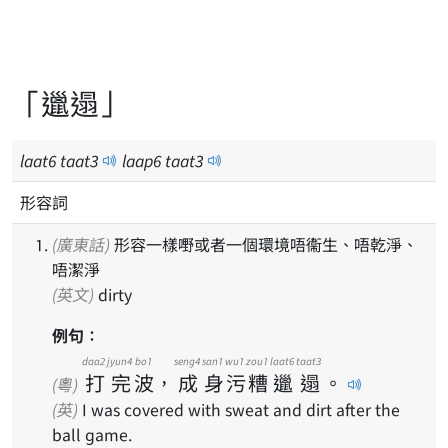
「邋遢」
laat
6
taat
3
laap
6
taat
3
形容詞
(廣東話)
形容一樣嘢或者一個環境唔衞生、唔乾淨、
唔潔淨
(英文)
dirty
例句：
daa2
jyun4
bo1
seng4
san1
wu1
zou1
laat6
taat3
打
完
波
，
成
身
污
糟
邋
遢
。
(粵)
(英)
I was covered with sweat and dirt after the
ball game.