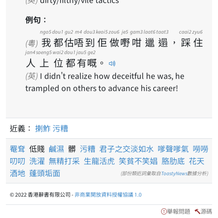
例句：
ngo5
dou1
gu2
m4
dou3
keoi5
zou6
je5
gam3
laat6
taat3
caai2
zyu6
我
都
估
唔
到
佢
做
嘢
咁
邋
遢
，
踩
住
(粵)
jan4
soeng5
wai2
dou1
jau5
ge2
人
上
位
都
有
嘅
。
(英)
I didn't realize how deceitful he was, he
trampled on others to advance his career!
近義：
揦鮓
污糟
罨耷
低賤
鹹濕
髒
污糟
君子之交淡如水
嗲聲嗲氣
嘮嘮
叨叨
洗濯
無精打采
生龍活虎
笑貧不笑娼
胳肋底
花天
酒地
蓬頭垢面
(部份類近詞彙取自
ToastyNews
數據分析)
© 2022 香港辭書有限公司 -
非商業開放資料授權協議 1.0
舉報問題
源碼