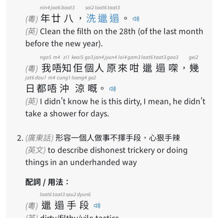
nin4
jaa6
baat3
sai2 laat6 taat3
年
廿
八
，
洗邋遢
。
(粵)
(英)
Clean the filth on the 28th (of the last month
before the new year).
ngo5
m4
zi1
keoi5
go3
jan4
jyun4
loi4
gam3
laat6
taat3
gaa3
gei2
我
唔
知
佢
個
人
原
來
咁
邋
遢
㗎
，
幾
(粵)
jat6
dou1
m4
cung1
loeng4
ge2
日
都
唔
沖
涼
嘅
。
(英)
I didn't know he is this dirty, I mean, he didn't
take a shower for days.
(廣東話)
形容一個人做事不擇手段，心狠手辣
(英文)
to describe dishonest trickery or doing
things in an underhanded way
配詞 / 用法：
laat6
taat3
sau2
dyun6
邋
遢
手
段
(粵)
(英)
dirty/filthy/vile tactics