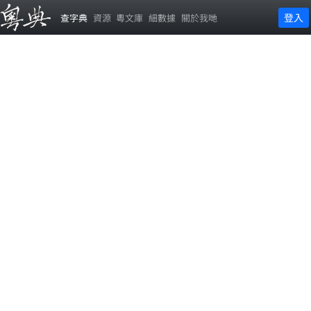
登入
查字典
資源
粵文庫
細數據
關於我哋