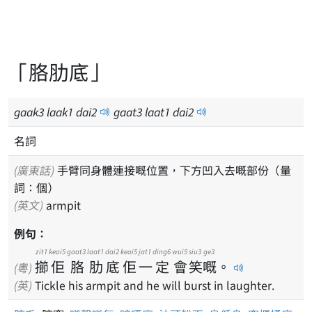
「胳肋底」
gaak
3
laak
1
dai
2
gaat
3
laat
1
dai
2
名詞
(廣東話)
手臂同身體連接嘅位置，下方凹入去嘅部份（量
詞：個）
(英文)
armpit
例句：
zit1
keoi5
gaat3
laat1
dai2
keoi5
jat1
ding6
wui5
siu3
ge3
擳
佢
胳
肋
底
佢
一
定
會
笑
嘅
。
(粵)
(英)
Tickle his armpit and he will burst in laughter.