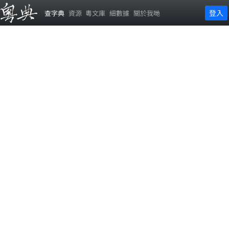
登入
查字典
資源
粵文庫
細數據
關於我哋