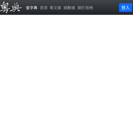
登入
查字典
資源
粵文庫
細數據
關於我哋