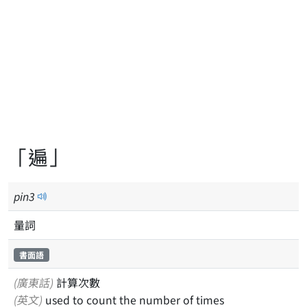
「遍」
pin
3
量詞
書面語
(廣東話)
計算次數
(英文)
used to count the number of times