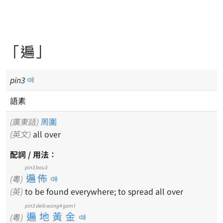
「遍」
pin
3
語素
(廣東話)
周圍
(英文)
all over
配詞 / 用法：
pin3 bou3
遍佈
(粵)
(英)
to be found everywhere; to spread all over
pin3 dei6 wong4 gam1
遍地黃金
(粵)