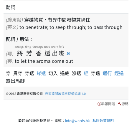
動詞
(廣東話)
穿越物質，冇畀中間嘅物質隔住
(英文)
to penetrate; to seep through; to pass through
配詞 / 用法：
zoeng1
fong1
hoeng1
tau3
ceot1
lai4
將
芳
香
透
出
嚟
(粵)
(英)
to let the aroma come out
穿 貫穿 穿透
睇透
切入 過底 滲透
經
穿過
通行
經過
露出馬腳
© 2018 香港辭書有限公司 -
非商業開放資料授權協議 1.0
舉報問題
源碼
歡迎向我哋反映意見。 電郵：
info@words.hk
|
私隱政策聲明