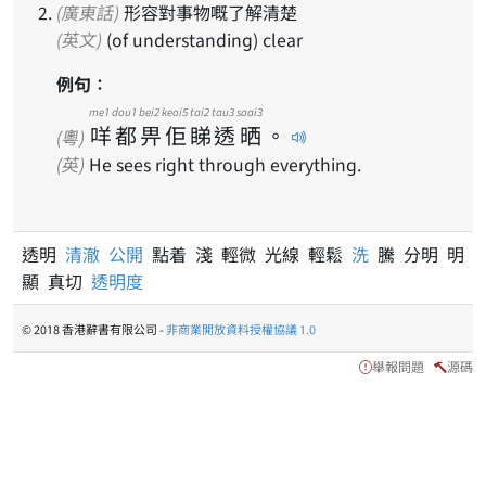
(廣東話)
形容對事物嘅了解清楚
(英文)
(of understanding) clear
例句：
me1
dou1
bei2
keoi5
tai2
tau3
saai3
咩
都
畀
佢
睇
透
晒
。
(粵)
(英)
He sees right through everything.
透明
清澈
公開
點着 淺 輕微 光線 輕鬆
洗
騰 分明 明
顯 真切
透明度
© 2018 香港辭書有限公司 -
非商業開放資料授權協議 1.0
舉報問題
源碼