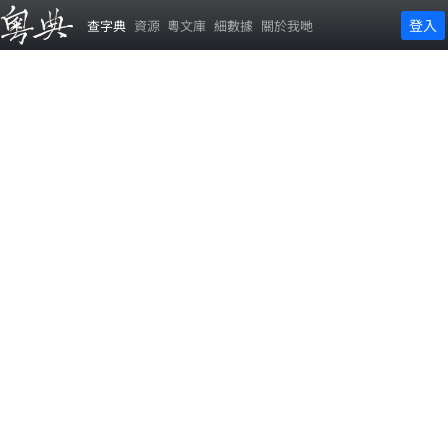
登入
查字典
資源
粵文庫
細數據
關於我哋