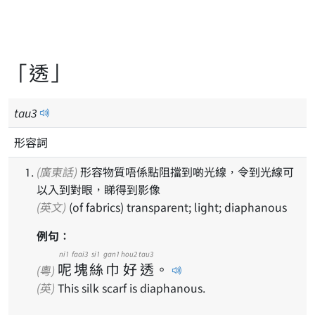
「透」
tau
3
形容詞
(廣東話)
形容物質唔係點阻擋到啲光線，令到光線可
以入到對眼，睇得到影像
(英文)
(of fabrics) transparent; light; diaphanous
例句：
ni1
faai3
si1
gan1
hou2
tau3
呢
塊
絲
巾
好
透
。
(粵)
(英)
This silk scarf is diaphanous.