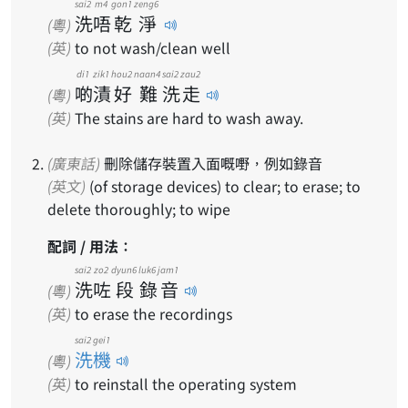
sai2
m4
gon1
zeng6
洗
唔
乾
淨
(粵)
(英)
to not wash/clean well
di1
zik1
hou2
naan4
sai2
zau2
啲
漬
好
難
洗
走
(粵)
(英)
The stains are hard to wash away.
(廣東話)
刪除儲存裝置入面嘅嘢，例如錄音
(英文)
(of storage devices) to clear; to erase; to
delete thoroughly; to wipe
配詞 / 用法：
sai2
zo2
dyun6
luk6
jam1
洗
咗
段
錄
音
(粵)
(英)
to erase the recordings
sai2 gei1
洗機
(粵)
(英)
to reinstall the operating system