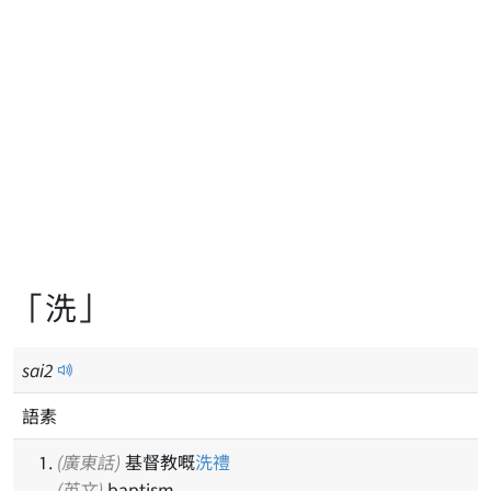
「洗」
sai
2
語素
(廣東話)
基督教嘅
洗禮
(英文)
baptism