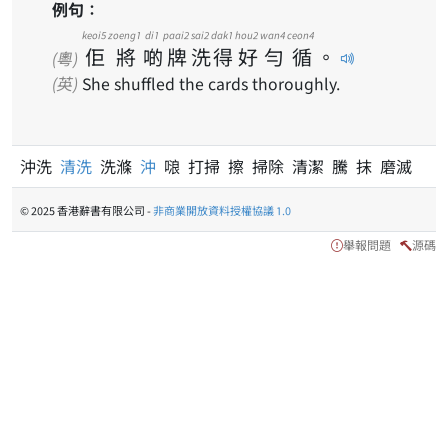
例句：
keoi5
zoeng1
di1
paai2
sai2
dak1
hou2
wan4
ceon4
佢
將
啲
牌
洗
得
好
勻
循
。
(粵)
(英)
She shuffled the cards thoroughly.
沖洗
清洗
洗滌
沖
𠺘 打掃 擦 掃除 清潔 騰 抹 磨滅
© 2025 香港辭書有限公司 -
非商業開放資料授權協議 1.0
舉報問題
源碼