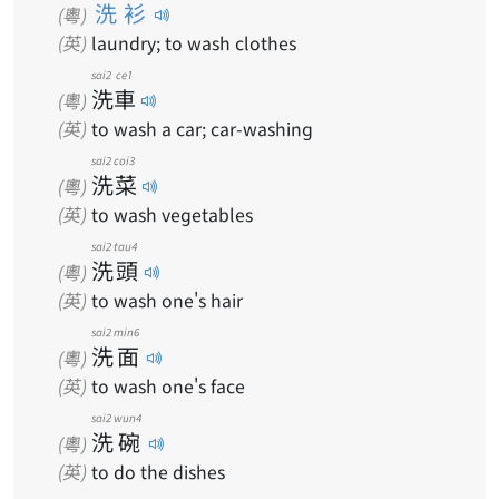
洗衫
(粵)
(英)
laundry; to wash clothes
sai2
ce1
洗
車
(粵)
(英)
to wash a car; car-washing
sai2
coi3
洗
菜
(粵)
(英)
to wash vegetables
sai2
tau4
洗
頭
(粵)
(英)
to wash one's hair
sai2
min6
洗
面
(粵)
(英)
to wash one's face
sai2
wun4
洗
碗
(粵)
(英)
to do the dishes