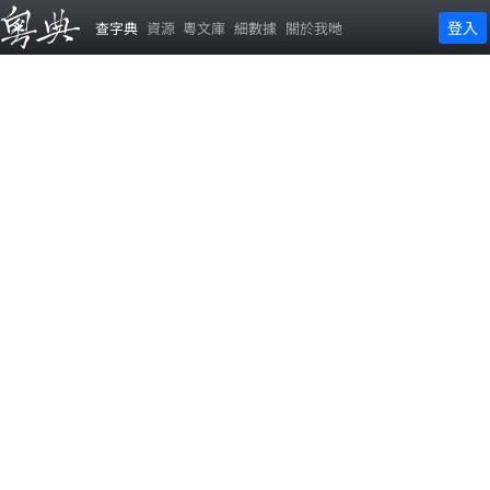
登入
查字典
資源
粵文庫
細數據
關於我哋