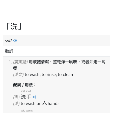
「洗」
sai
2
動詞
(廣東話)
用液體清潔、整乾淨一啲嘢，或者沖走一啲
嘢
(英文)
to wash; to rinse; to clean
配詞 / 用法：
sai2
sau2
洗
手
(粵)
(英)
to wash one's hands
sai2 saam1